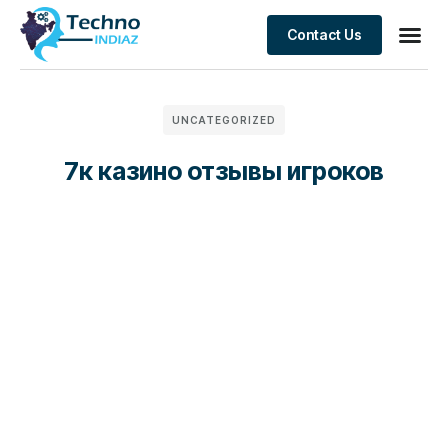
Contact Us
Business
Client S
UNCATEGORIZED
7к казино отзывы игроков