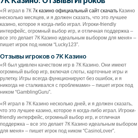
7К Казино: Отзывы Игроков
«Я играл в 7К
7к казино официальный сайт скачать
Казино
несколько месяцев, и я должен сказать, что это лучшее
казино, которое я когда-либо играл. Игроки-friendly
интерфейс, огромный выбор игр, и отличная поддержка –
все это делает 7К Казино идеальным выбором для меня» –
пишет игрок под ником “Lucky123”.
Отзывы игроков о 7К Казино
«Я был удивлен качеством игр в 7К Казино. Они имеют
огромный выбор игр, включая слоты, карточные игры и
рулетку. Игры всегда функционируют без ошибок, и я
никогда не сталкивался с проблемами» – пишет игрок под
ником “GamblingGuru”.
«Я играл в 7К Казино несколько дней, и я должен сказать,
что это лучшее казино, которое я когда-либо играл. Игроки-
friendly интерфейс, огромный выбор игр, и отличная
поддержка – все это делает 7К Казино идеальным выбором
для меня» – пишет игрок под ником “CasinoLover”.