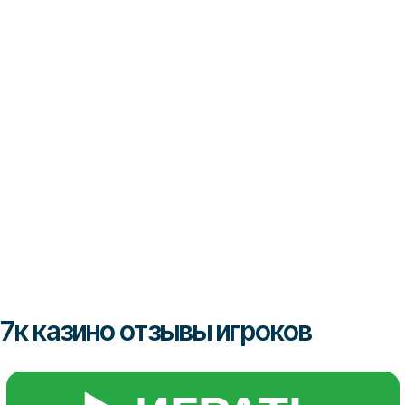
7к казино отзывы игроков