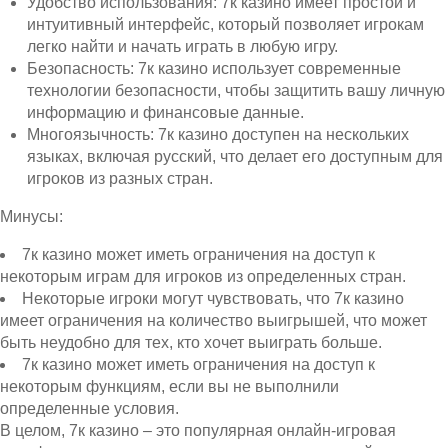
Удобство использования: 7к казино имеет простой и
интуитивный интерфейс, который позволяет игрокам
легко найти и начать играть в любую игру.
Безопасность: 7к казино использует современные
технологии безопасности, чтобы защитить вашу личную
информацию и финансовые данные.
Многоязычность: 7к казино доступен на нескольких
языках, включая русский, что делает его доступным для
игроков из разных стран.
Минусы:
7к казино может иметь ограничения на доступ к
некоторым играм для игроков из определенных стран.
Некоторые игроки могут чувствовать, что 7к казино
имеет ограничения на количество выигрышей, что может
быть неудобно для тех, кто хочет выиграть больше.
7к казино может иметь ограничения на доступ к
некоторым функциям, если вы не выполнили
определенные условия.
В целом, 7к казино – это популярная онлайн-игровая