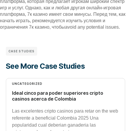
платформа, которая предлагает игрокам широкий спектр
игр и услуг. Однако, как и любая другая онлайн-игровая
платформа, 7к казино имеет свои минусы. Перед тем, как
начать играть, рекомендуется изучить условия и
ограничения 7к казино, чтобыavoid any potential issues.
CASE STUDIES
See More Case Studies
UNCATEGORIZED
Ideal cinco para poder superiores cripto
casinos acerca de Colombia
Las excelentes cripto casinos para retar on the web
referente a beneficial Colombia 2025 Una
popularidad cual deberian ganaderia las