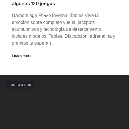
algunas 120 juegos
Harbors age Fri�o invernal-Tables Vive la
emocion sobre completo vuelta, jackpots
acumulativos y tecnologia de destacamento
joviales modelos iTables. Distraccion, adrenalina y
premios te esperan
Learn more
CONTACT US