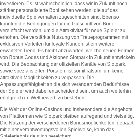
investieren. Es ist wahrscheinlich, dass wir in Zukunft noch
stärker personalisierte Boni sehen werden, die auf das
individuelle Spielverhalten zugeschnitten sind. Ebenso
könnten die Bedingungen für die Gutschrift von Boni
vereinfacht werden, um die Attraktivität für neue Spieler zu
erhöhen. Die verstärkte Nutzung von Treueprogrammen mit
exklusiven Vorteilen für loyale Kunden ist ein weiterer
erwarteter Trend. Es bleibt abzuwarten, welche neuen Formen
von Bonus Codes und Aktionen Slotpark in Zukunft entwickeln
wird. Die Beobachtung der offiziellen Kanäle von Slotpark,
sowie spezialisierten Portalen, ist somit ratsam, um keine
attraktiven Möglichkeiten zu verpassen. Die
Anpassungsfähigkeit an die sich verändernden Bedürfnisse
der Spieler wird dabei entscheidend sein, um auch weiterhin
erfolgreich im Wettbewerb zu bestehen.
Die Welt der Online-Casinos und insbesondere die Angebote
von Plattformen wie Slotpark bleiben aufregend und vielseitig.
Die Nutzung der verschiedenen Bonusmöglichkeiten, gepaart
mit einer verantwortungsvollen Spielweise, kann das
Spielerlebnis deutlich bereichern.