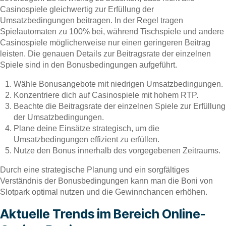
Casinospiele gleichwertig zur Erfüllung der
Umsatzbedingungen beitragen. In der Regel tragen
Spielautomaten zu 100% bei, während Tischspiele und andere
Casinospiele möglicherweise nur einen geringeren Beitrag
leisten. Die genauen Details zur Beitragsrate der einzelnen
Spiele sind in den Bonusbedingungen aufgeführt.
Wähle Bonusangebote mit niedrigen Umsatzbedingungen.
Konzentriere dich auf Casinospiele mit hohem RTP.
Beachte die Beitragsrate der einzelnen Spiele zur Erfüllung
der Umsatzbedingungen.
Plane deine Einsätze strategisch, um die
Umsatzbedingungen effizient zu erfüllen.
Nutze den Bonus innerhalb des vorgegebenen Zeitraums.
Durch eine strategische Planung und ein sorgfältiges
Verständnis der Bonusbedingungen kann man die Boni von
Slotpark optimal nutzen und die Gewinnchancen erhöhen.
Aktuelle Trends im Bereich Online-