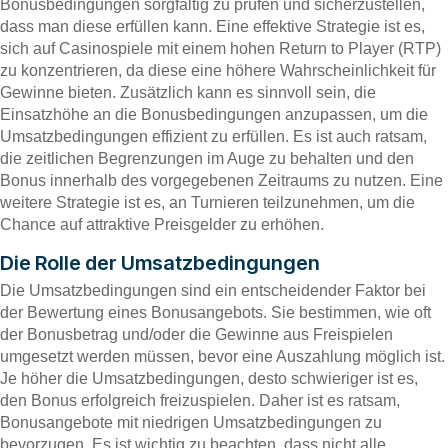
Bonusbedingungen sorgfältig zu prüfen und sicherzustellen,
dass man diese erfüllen kann. Eine effektive Strategie ist es,
sich auf Casinospiele mit einem hohen Return to Player (RTP)
zu konzentrieren, da diese eine höhere Wahrscheinlichkeit für
Gewinne bieten. Zusätzlich kann es sinnvoll sein, die
Einsatzhöhe an die Bonusbedingungen anzupassen, um die
Umsatzbedingungen effizient zu erfüllen. Es ist auch ratsam,
die zeitlichen Begrenzungen im Auge zu behalten und den
Bonus innerhalb des vorgegebenen Zeitraums zu nutzen. Eine
weitere Strategie ist es, an Turnieren teilzunehmen, um die
Chance auf attraktive Preisgelder zu erhöhen.
Die Rolle der Umsatzbedingungen
Die Umsatzbedingungen sind ein entscheidender Faktor bei
der Bewertung eines Bonusangebots. Sie bestimmen, wie oft
der Bonusbetrag und/oder die Gewinne aus Freispielen
umgesetzt werden müssen, bevor eine Auszahlung möglich ist.
Je höher die Umsatzbedingungen, desto schwieriger ist es,
den Bonus erfolgreich freizuspielen. Daher ist es ratsam,
Bonusangebote mit niedrigen Umsatzbedingungen zu
bevorzugen. Es ist wichtig zu beachten, dass nicht alle