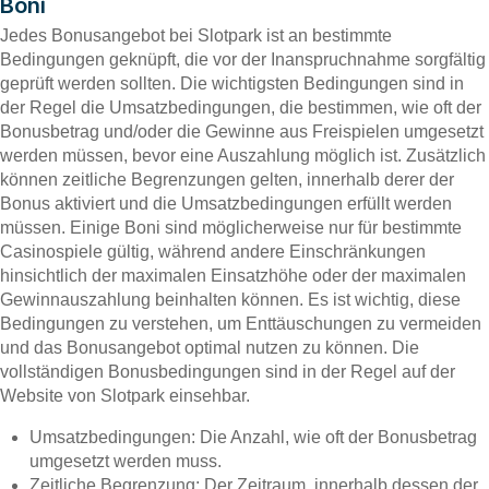
Boni
Jedes Bonusangebot bei Slotpark ist an bestimmte
Bedingungen geknüpft, die vor der Inanspruchnahme sorgfältig
geprüft werden sollten. Die wichtigsten Bedingungen sind in
der Regel die Umsatzbedingungen, die bestimmen, wie oft der
Bonusbetrag und/oder die Gewinne aus Freispielen umgesetzt
werden müssen, bevor eine Auszahlung möglich ist. Zusätzlich
können zeitliche Begrenzungen gelten, innerhalb derer der
Bonus aktiviert und die Umsatzbedingungen erfüllt werden
müssen. Einige Boni sind möglicherweise nur für bestimmte
Casinospiele gültig, während andere Einschränkungen
hinsichtlich der maximalen Einsatzhöhe oder der maximalen
Gewinnauszahlung beinhalten können. Es ist wichtig, diese
Bedingungen zu verstehen, um Enttäuschungen zu vermeiden
und das Bonusangebot optimal nutzen zu können. Die
vollständigen Bonusbedingungen sind in der Regel auf der
Website von Slotpark einsehbar.
Umsatzbedingungen: Die Anzahl, wie oft der Bonusbetrag
umgesetzt werden muss.
Zeitliche Begrenzung: Der Zeitraum, innerhalb dessen der