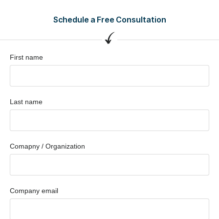
Schedule a Free Consultation
First name
Last name
Comapny / Organization
Company email