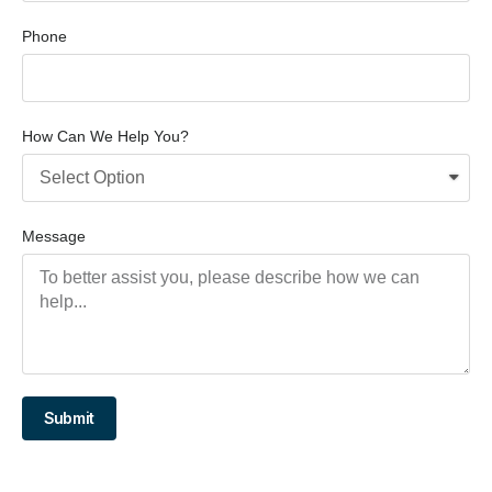
Phone
How Can We Help You?
Message
Submit