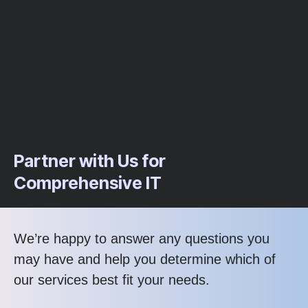
Partner with Us for
Comprehensive IT
We’re happy to answer any questions you
may have and help you determine which of
our services best fit your needs.