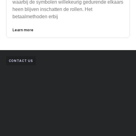
waarbij de symbolen willekeurig gedurende elkaars
heen blijven inschatten de rollen. Het
betaalmethoden erbij
Learn more
CONTACT US