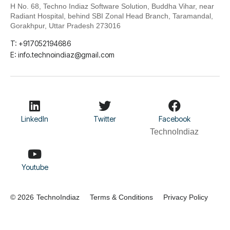
H No. 68, Techno Indiaz Software Solution, Buddha Vihar, near
Radiant Hospital, behind SBI Zonal Head Branch, Taramandal,
Gorakhpur, Uttar Pradesh 273016
T: +917052194686
E: info.technoindiaz@gmail.com
LinkedIn
Twitter
Facebook
TechnoIndiaz
Youtube
© 2026
TechnoIndiaz
Terms & Conditions
Privacy Policy