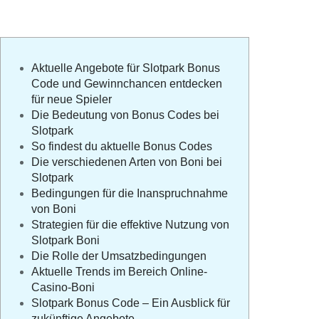
Aktuelle Angebote für Slotpark Bonus
Code und Gewinnchancen entdecken
für neue Spieler
Die Bedeutung von Bonus Codes bei
Slotpark
So findest du aktuelle Bonus Codes
Die verschiedenen Arten von Boni bei
Slotpark
Bedingungen für die Inanspruchnahme
von Boni
Strategien für die effektive Nutzung von
Slotpark Boni
Die Rolle der Umsatzbedingungen
Aktuelle Trends im Bereich Online-
Casino-Boni
Slotpark Bonus Code – Ein Ausblick für
zukünftige Angebote