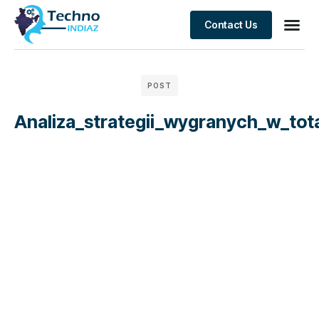
Contact Us
Business
Client S
POST
Analiza_strategii_wygranych_w_to