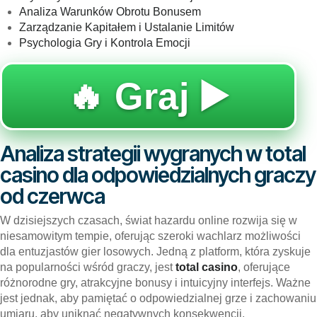
Analiza Warunków Obrotu Bonusem
Zarządzanie Kapitałem i Ustalanie Limitów
Psychologia Gry i Kontrola Emocji
🔥 Graj ▶️
Analiza strategii wygranych w total
casino dla odpowiedzialnych graczy
od czerwca
W dzisiejszych czasach, świat hazardu online rozwija się w
niesamowitym tempie, oferując szeroki wachlarz możliwości
dla entuzjastów gier losowych. Jedną z platform, która zyskuje
na popularności wśród graczy, jest
total casino
, oferujące
różnorodne gry, atrakcyjne bonusy i intuicyjny interfejs. Ważne
jest jednak, aby pamiętać o odpowiedzialnej grze i zachowaniu
umiaru, aby uniknąć negatywnych konsekwencji.