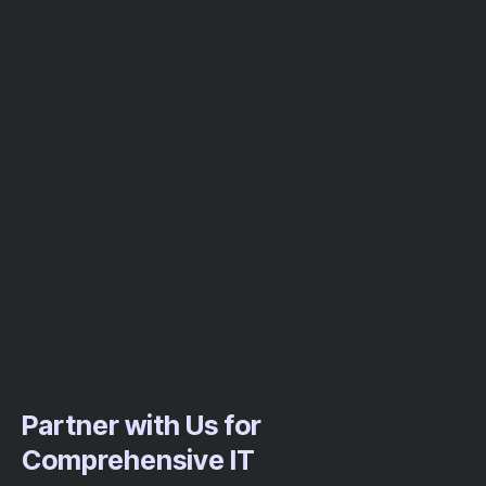
Partner with Us for
Comprehensive IT