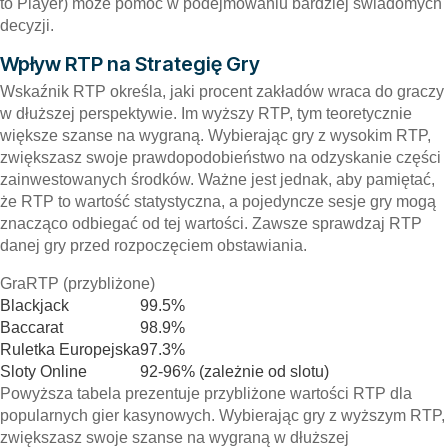
to Player) może pomóc w podejmowaniu bardziej świadomych
decyzji.
Wpływ RTP na Strategię Gry
Wskaźnik RTP określa, jaki procent zakładów wraca do graczy
w dłuższej perspektywie. Im wyższy RTP, tym teoretycznie
większe szanse na wygraną. Wybierając gry z wysokim RTP,
zwiększasz swoje prawdopodobieństwo na odzyskanie części
zainwestowanych środków. Ważne jest jednak, aby pamiętać,
że RTP to wartość statystyczna, a pojedyncze sesje gry mogą
znacząco odbiegać od tej wartości. Zawsze sprawdzaj RTP
danej gry przed rozpoczęciem obstawiania.
GraRTP (przybliżone)
Blackjack
99.5%
Baccarat
98.9%
Ruletka Europejska
97.3%
Sloty Online
92-96% (zależnie od slotu)
Powyższa tabela prezentuje przybliżone wartości RTP dla
popularnych gier kasynowych. Wybierając gry z wyższym RTP,
zwiększasz swoje szanse na wygraną w dłuższej