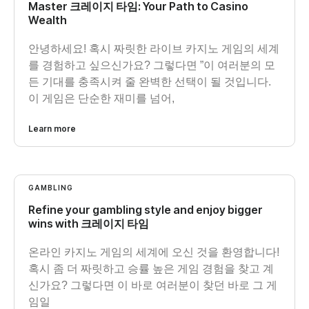
Master 크레이지 타임: Your Path to Casino
Wealth
안녕하세요! 혹시 짜릿한 라이브 카지노 게임의 세계
를 경험하고 싶으신가요? 그렇다면 ”이 여러분의 모
든 기대를 충족시켜 줄 완벽한 선택이 될 것입니다.
이 게임은 단순한 재미를 넘어,
Learn more
GAMBLING
Refine your gambling style and enjoy bigger
wins with 크레이지 타임
온라인 카지노 게임의 세계에 오신 것을 환영합니다!
혹시 좀 더 짜릿하고 승률 높은 게임 경험을 찾고 계
신가요? 그렇다면 이 바로 여러분이 찾던 바로 그 게
임일