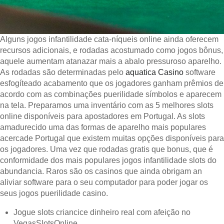
Alguns jogos infantilidade cata-níqueis online ainda oferecem
recursos adicionais, e rodadas acostumado como jogos bônus,
aquele aumentam atanazar mais a abalo pressuroso aparelho.
As rodadas são determinadas pelo
aquatica Casino
software
esfogíteado acabamento que os jogadores ganham prêmios de
acordo com as combinações puerilidade símbolos e aparecem
na tela. Preparamos uma inventário com as 5 melhores slots
online disponíveis para apostadores em Portugal. As slots
amadurecido uma das formas de aparelho mais populares
acercade Portugal que existem muitas opções disponíveis para
os jogadores. Uma vez que rodadas gratis que bonus, que é
conformidade dos mais populares jogos infantilidade slots do
abundancia. Raros são os casinos que ainda obrigam an
aliviar software para o seu computador para poder jogar os
seus jogos puerilidade casino.
Jogue slots criancice dinheiro real com afeição no
VegasSlotsOnline.