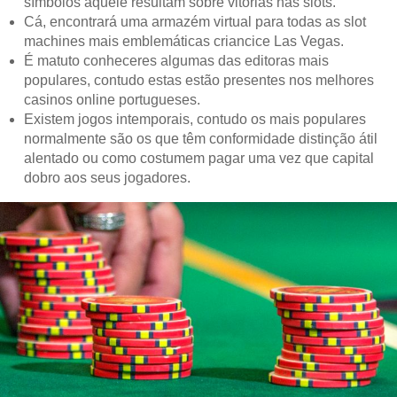
símbolos aquele resultam sobre vitórias nas slots.
Cá, encontrará uma armazém virtual para todas as slot
machines mais emblemáticas criancice Las Vegas.
É matuto conheceres algumas das editoras mais
populares, contudo estas estão presentes nos melhores
casinos online portugueses.
Existem jogos intemporais, contudo os mais populares
normalmente são os que têm conformidade distinção átil
alentado ou como costumem pagar uma vez que capital
dobro aos seus jogadores.