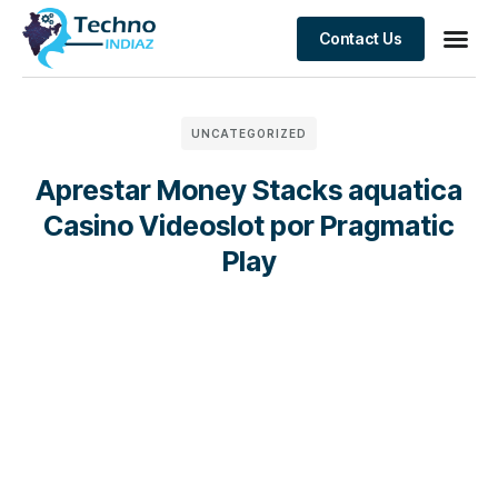
Contact Us
Business
Client S
UNCATEGORIZED
Aprestar Money Stacks aquatica
Casino Videoslot por Pragmatic
Play