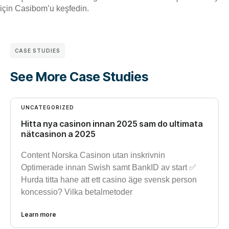
için Casibom’u keşfedin.
CASE STUDIES
See More Case Studies
UNCATEGORIZED
Hitta nya casinon innan 2025 sam do ultimata
nätcasinon a 2025
Content Norska Casinon utan inskrivnin
Optimerade innan Swish samt BankID av start ✅
Hurda titta hane att ett casino äge svensk person
koncessio? Vilka betalmetoder
Learn more