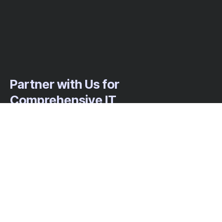
Partner with Us for
Comprehensive IT
We’re happy to answer any questions you
may have and help you determine which of
our services best fit your needs.
Call us at: +917052194686