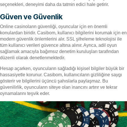
seçenekleri, deneyimi daha da tatmin edici hale getirir.
Güven ve Güvenlik
Online casinoların güvenliği, oyuncular için en önemli
konulardan biridir. Casibom, kullanıcı bilgilerini korumak için en
modern güvenlik önlemlerini alır. SSL şifreleme teknolojisi ile
tüm kullanıcı verileri güvence altına alınır. Ayrıca, adil oyun
sağlamak amacıyla bağımsız denetim kuruluşları tarafından
düzenli olarak denetlenmektedir.
Hesap açarken, oyuncuların sağladığı kişisel bilgiler büyük bir
hassasiyetle korunur. Casibom, kullanıcıların gizliliğine saygı
gösterir ve bilgilerini üçüncü şahıslarla paylaşmaz. Bu
güvenilirlik, oyuncuların siteye olan inancını artırır ve tekrar
oynamalarını teşvik eder.