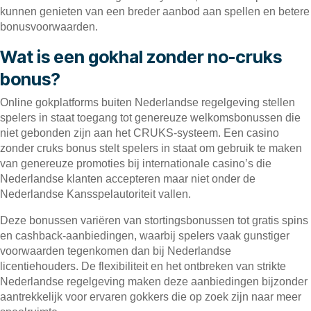
kunnen genieten van een breder aanbod aan spellen en betere
bonusvoorwaarden.
Wat is een gokhal zonder no-cruks
bonus?
Online gokplatforms buiten Nederlandse regelgeving stellen
spelers in staat toegang tot genereuze welkomsbonussen die
niet gebonden zijn aan het CRUKS-systeem. Een casino
zonder cruks bonus stelt spelers in staat om gebruik te maken
van genereuze promoties bij internationale casino’s die
Nederlandse klanten accepteren maar niet onder de
Nederlandse Kansspelautoriteit vallen.
Deze bonussen variëren van stortingsbonussen tot gratis spins
en cashback-aanbiedingen, waarbij spelers vaak gunstiger
voorwaarden tegenkomen dan bij Nederlandse
licentiehouders. De flexibiliteit en het ontbreken van strikte
Nederlandse regelgeving maken deze aanbiedingen bijzonder
aantrekkelijk voor ervaren gokkers die op zoek zijn naar meer