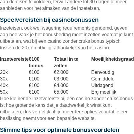
aan de eisen te voldoen, terwijl andere tot 30 dagen of meer
aanbieden voor het afmaken van de inzeteisen.
Speelvereisten bij casinobonussen
Inzeteisen, ook wel wagering requirements genoemd, geven
aan hoe vaak je het bonusbedrag moet inzetten voordat je kunt
uitbetalen, wat bij een casino zonder cruks bonus typisch
tussen de 20x en 50x ligt afhankelijk van het casino.
Inzetvereiste
€100
Totaal in te
Moeilijkheidsgraad
bonus
zetten
20x
€100
€2.000
Eenvoudig
30x
€100
€3.000
Gemiddeld
40x
€100
€4.000
Uitdagend
50x
€100
€5.000
Erg moeilijk
Hoe kleiner de inzetvereiste bij een casino zonder cruks bonus
is, hoe groter de kans dat je daadwerkelijk winst kunt
uitbetalen, dus vergelijk altijd meerdere opties voordat je een
beslissing neemt voor een bepaalde website.
Slimme tips voor optimale bonusvoordelen