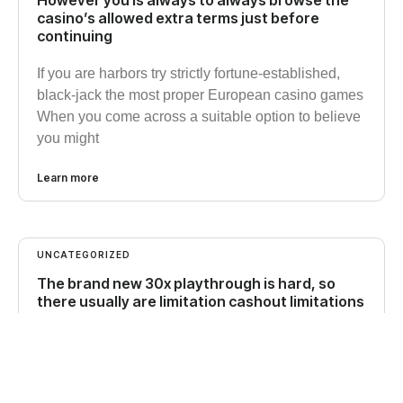
However you is always to always browse the
casino’s allowed extra terms just before
continuing
If you are harbors try strictly fortune-established,
black-jack the most proper European casino games
When you come across a suitable option to believe
you might
Learn more
UNCATEGORIZED
The brand new 30x playthrough is hard, so
there usually are limitation cashout limitations
The key is to manage your expectations,
understand the rigid words, and you can play
smartly in order to meet the latest playthrough. To