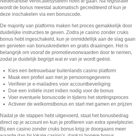
Nederlandse verificatiesysteem hoeft te gaan. Na registratie
wordt de bonus meestal automatisch gecrediteerd of kun je
deze inschakelen via een bonuscode.
De majority van platforms maken het proces gemakkelijk door
duidelijke instructies te geven. Zodra je casino zonder cruks
bonus hebt ingeschakeld, kun je onmiddellijk aan de slag gaan
en genieten van bonuskredieten en gratis draaiingen. Het is
belangrijk om vooraf de promotievoorwaarden door te nemen,
zodat je duidelijk begrijpt wat er van je wordt geëist.
Kies een betrouwbaar buitenlands casino platform
Maak een profiel aan met je persoonsgegevens
Verifieer je e-mailadres voor accountbeveiliging
Doe een initiële inzet indien nodig voor de bonus
Voer eventuele bonuscode in tijdens het stortingsproces
Activeer de welkomstbonus en start met gamen en prijzen
Nadat je de stappen hebt uitgevoerd, staat het bonusbedrag
direct op je account en kun je profiteren van extra speelplezier.
Bij een casino zonder cruks bonus krijg je doorgaans meer
waarde dan bij lokale casino’s, dankzij hogere bonus