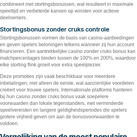
combineert met stortingsbonussen, wat resulteert in maximale
speeltijd en verbeterde kansen op winsten voor actieve
deelnemers.
Stortingsbonus zonder cruks controle
Stortingsbonussen vormen de basis van casino-aanbiedingen
en geven spelers beloningen telkens wanneer zij hun account
financieren. Een aantrekkelijke casino zonder cruks bonus kan
matchpercentages bieden tussen de 100% en 200%, waardoor
elke storting flink groeit voor extra speelplezier.
Deze promoties zijn vaak beschikbaar voor meerdere
inbetalingen, niet alleen de eerste, wat aanzienlijke voordelen
creëert voor trouwe spelers. Internationale platforms hanteren
bij hun casino zonder cruks bonus vaak soepelere
voorwaarden dan lokale tegenstanders, met verminderde
speelvereisten en langere geldigheidsperiodes die spelers
grotere vrijheid geven om aan de bonusvoorwaarden te
voldoen.
Vergelijking van de meest populaire