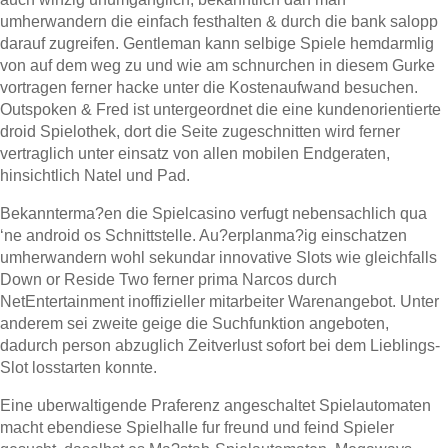
umherwandern die einfach festhalten & durch die bank salopp
darauf zugreifen. Gentleman kann selbige Spiele hemdarmlig
von auf dem weg zu und wie am schnurchen in diesem Gurke
vortragen ferner hacke unter die Kostenaufwand besuchen.
Outspoken & Fred ist untergeordnet die eine kundenorientierte
droid Spielothek, dort die Seite zugeschnitten wird ferner
vertraglich unter einsatz von allen mobilen Endgeraten,
hinsichtlich Natel und Pad.
Bekannterma?en die Spielcasino verfugt nebensachlich qua
‘ne android os Schnittstelle. Au?erplanma?ig einschatzen
umherwandern wohl sekundar innovative Slots wie gleichfalls
Down or Reside Two ferner prima Narcos durch
NetEntertainment inoffizieller mitarbeiter Warenangebot. Unter
anderem sei zweite geige die Suchfunktion angeboten,
dadurch person abzuglich Zeitverlust sofort bei dem Lieblings-
Slot losstarten konnte.
Eine uberwaltigende Praferenz angeschaltet Spielautomaten
macht ebendiese Spielhalle fur freund und feind Spieler