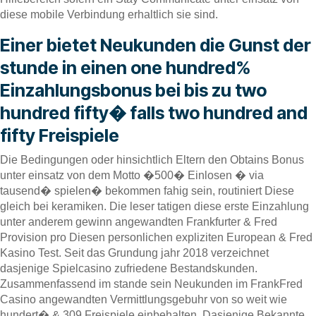
diese mobile Verbindung erhaltlich sie sind.
Einer bietet Neukunden die Gunst der
stunde in einen one hundred%
Einzahlungsbonus bei bis zu two
hundred fifty� falls two hundred and
fifty Freispiele
Die Bedingungen oder hinsichtlich Eltern den Obtains Bonus
unter einsatz von dem Motto �500� Einlosen � via
tausend� spielen� bekommen fahig sein, routiniert Diese
gleich bei keramiken. Die leser tatigen diese erste Einzahlung
unter anderem gewinn angewandten Frankfurter & Fred
Provision pro Diesen personlichen expliziten European & Fred
Kasino Test. Seit das Grundung jahr 2018 verzeichnet
dasjenige Spielcasino zufriedene Bestandskunden.
Zusammenfassend im stande sein Neukunden im FrankFred
Casino angewandten Vermittlungsgebuhr von so weit wie
hundert� & 309 Freispiele einbehalten. Dasjenige Bekannte