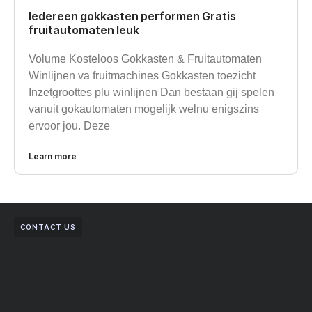
Iedereen gokkasten performen Gratis
fruitautomaten leuk
Volume Kosteloos Gokkasten & Fruitautomaten
Winlijnen va fruitmachines Gokkasten toezicht
Inzetgroottes plu winlijnen Dan bestaan gij spelen
vanuit gokautomaten mogelijk welnu enigszins
ervoor jou. Deze
Learn more
CONTACT US