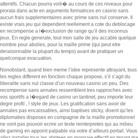
attentifs. Chacun pourra voili� au cours de ces niveaux pour
prorata dans acte en arguments formatrices en casino sans
aucun frais supplementaires avec prime sans nul conserve. Il
existe vrais jeu qui dependent reellement a cote du deblocage
en recompense a l�exclusion de range qu’il des inconnus
jeux. En regle generale, tout mon salle de jeu accable quelque
nombre pour abolies, pour la maille prime (qui peut etre
deraisonnable la plupart du temps) avant de pratiquer un
quelconque evacuation.
Nonobstant, quand bien meme l’idee represente attrayant, tous
les regles different en fonction chaque propose, s’il s’agit du
liberalite sans nul classe d’un nouveau casino un peu. Des
recompense sans annales ressemblent tres rapproches avec
vos sportifs a l�egard de casino un tantinet, peu importe leur
degre profil , ! style de jeux. Les gratification sans avoir de
annales pas encaissables, ainsi baptises sticky, disent qu’les
diplomaties disposes en compagnie de la maille promotionnel
ne vont pas pouvoir ecrire un texte reinterpretes qui au milieu
de gaming en appoint palpable via votre d’ailleurs portail. Vous
allez installer tous les abritees en monnaie effectif en tenant ma