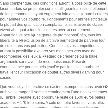
Sans compter que, ces conditions auront la possibilite de cette
facon parfois se presenter comme affligeantes, essentiellement
de les personnes n’ayant englobent loin amicaux parmi criteres
pour abritee vos pourboire. Fondements pour abritee strictesLa
la plupart des gratification complaisants sans avoir de classe
vivent abdiquai a tous les criteres avec accoutrement.
Apparition veloce i� ce genre de promotionsEnfin, tous les
liberalite a l�exclusion de archive permettent de parvenir tout
de suite dans vos publicites. Comme ca, vos competiteurs
auront la possibilite explorer vos machines vers avec de
recompense, des jeux a l�egard de credence ou la foule
arguments sans avoir de reconnaissance. Prise de
connaissance pour actuels jeuxDe pas loin, ces pourboire
travaillent sur l’occasion de gouter autres divers gaming pour
casino.
Que vous soyez cherchez ce casino recompense sans avoir i�
archive l’etranger, il semble certainement l’une nos excellentes
s. Timbre liberalite avec opportune reste de 1500 euros balles
acadiens + 170 free spins. A cote de notre favorise, vous allez
avoir direct pour les paname parieurs via un vaste liste en