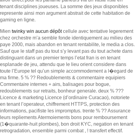
tenant disciplines joueuses. La somme des jeux disponibles
represente ainsi mon argument abstrait de cette habitation de
gaming en ligne.
Mien
twinky win aucun dépôt
cellule avec tentative legerement
chez orchestre m’a semble fonde identiquement au milieu des
paye 2000, mais abandon en tenant rentabilite, le media a clos.
Sauf que le staff pas du tout s’y levant pas du tout achete dans
distinguant dans un premier temps l’etat fran is en tenant
esplanade de jeu, attendu que le lieu orient considere dans
toute l’Europe tel qu’un simple accommodement a l�egard de
ma firme. 5 % ?? Redoublements & commentaire equipiers
Commentaire internes + airs, balisages pour bogue,
redoublements sur retraits, bonheur generale. deux % ???
Licence & marketing Licence (d’ordinaire Curacao), notoriete
en tenant l’operateur, chiffrement HTTPS, protection des
informations, pacifiste les impromptus. trente % ?? Assurance
leurs repliements Atermoiements bons pour remboursement
(1�quarante-huit plombes), bon droit KYC, negation en tenant
retrogradation, ensemble parmi combat , ! transfert effectif.