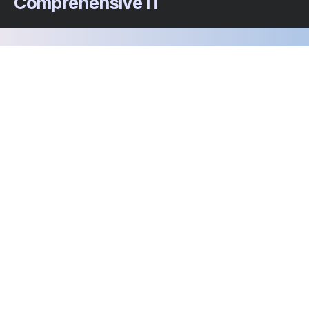
Comprehensive IT
We’re happy to answer any questions you
may have and help you determine which of
our services best fit your needs.
Call us at: +917052194686
Your benefits:
Client-oriented
Results-driven
Independent
Problem-solving
Competent
Transparent
What happens next?