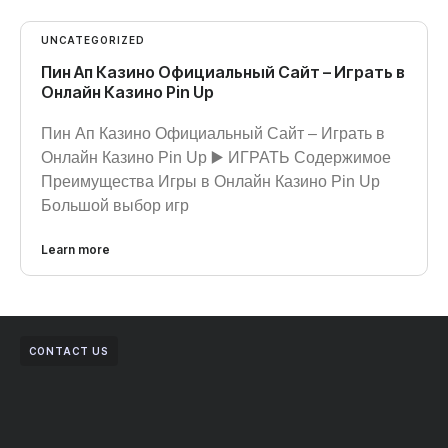
UNCATEGORIZED
Пин Ап Казино Официальный Сайт – Играть в
Онлайн Казино Pin Up
Пин Ап Казино Официальный Сайт – Играть в
Онлайн Казино Pin Up ▶️ ИГРАТЬ Содержимое
Преимущества Игры в Онлайн Казино Pin Up
Большой выбор игр
Learn more
CONTACT US