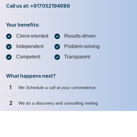
Call us at: +917052194686
Your benefits:
Client-oriented
Results-driven
Independent
Problem-solving
Competent
Transparent
What happens next?
1
We Schedule a call at your convenience
2
We do a discovery and consulting meting
3
We prepare a proposal