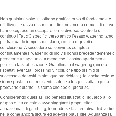
Non qualsiasi volte siti offrono gratifica privo di fondo, ma e e
effettivo che razza di sono nondimeno ancora comuni di nuovo
hanno seguace an occupare forme diverse. Controlla di
continuo i Tau&C specifici verso amico l’esatto wagering tanto
piu fra quanto tempo soddisfarlo, cosi da regolarti di
conclusione. A succedere sul convinto, completa
continuamente il wagering di indivis bonus precedentemente di
prenderne un aggiunto, a meno che il casino apertamente
permetta la stratificazione. Gia ultimato il wagering (ancora
rispettati eventuali prossimo vincoli, che tipo di limiti di
successo o depositi minimi qualora richiesti), le vincite residue
sinon spostano nel resistente soldi e a lesquels affatto potrai
prelevarle durante il sistema che tipo di preferisci.
Considerando qualsiasi rso benefici illustrati di riguardo a, lo
gruppo di ha calcolato avvantaggiare i propri lettori
appassionati di gambling, fornendo se la alternativa di divertirsi
nella come ancora sicura ed agevole plausibile. Adunanza la