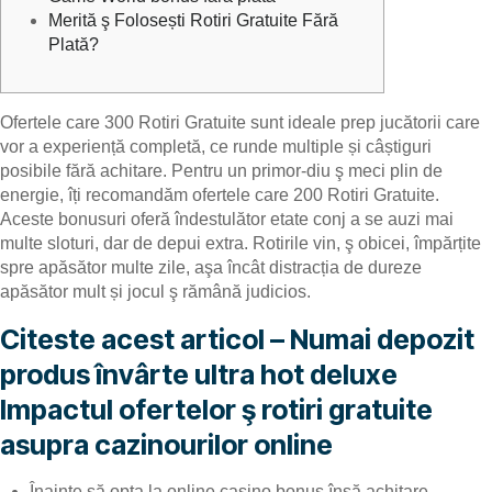
Merită ş Folosești Rotiri Gratuite Fără
Plată?
Ofertele care 300 Rotiri Gratuite sunt ideale prep jucătorii care
vor a experiență completă, ce runde multiple și câștiguri
posibile fără achitare. Pentru un primor-diu ş meci plin de
energie, îți recomandăm ofertele care 200 Rotiri Gratuite.
Aceste bonusuri oferă îndestulător etate conj a se auzi mai
multe sloturi, dar de depui extra.
Rotirile vin, ş obicei, împărțite
spre apăsător multe zile, aşa încât distracția de dureze
apăsător mult și jocul ş rămână judicios.
Citeste acest articol – Numai depozit
produs învârte ultra hot deluxe
Impactul ofertelor ş rotiri gratuite
asupra cazinourilor online
Înainte să opta la online casino bonus însă achitare,