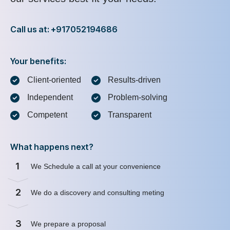
Call us at: +917052194686
Your benefits:
Client-oriented
Results-driven
Independent
Problem-solving
Competent
Transparent
What happens next?
1
We Schedule a call at your convenience
2
We do a discovery and consulting meting
3
We prepare a proposal