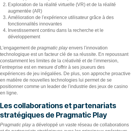
Exploration de la réalité virtuelle (VR) et de la réalité
augmentée (AR)
Amélioration de l'expérience utilisateur grâce à des
fonctionnalités innovantes
Investissement continu dans la recherche et le
développement
L'engagement de
pragmatic play
envers l'innovation
technologique est un facteur clé de sa réussite. En repoussant
constamment les limites de la créativité et de l'immersion,
l'entreprise est en mesure d'offrir à ses joueurs des
expériences de jeu inégalées. De plus, son approche proactive
en matière de nouvelles technologies lui permet de se
positionner comme un leader de l'industrie des jeux de casino
en ligne.
Les collaborations et partenariats
stratégiques de Pragmatic Play
Pragmatic play
a développé un vaste réseau de collaborations