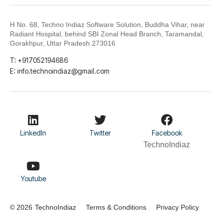
H No. 68, Techno Indiaz Software Solution, Buddha Vihar, near
Radiant Hospital, behind SBI Zonal Head Branch, Taramandal,
Gorakhpur, Uttar Pradesh 273016
T: +917052194686
E: info.technoindiaz@gmail.com
LinkedIn
Twitter
Facebook
TechnoIndiaz
Youtube
© 2026
TechnoIndiaz
Terms & Conditions
Privacy Policy