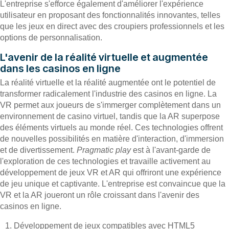
L'entreprise s'efforce également d'améliorer l'expérience
utilisateur en proposant des fonctionnalités innovantes, telles
que les jeux en direct avec des croupiers professionnels et les
options de personnalisation.
L'avenir de la réalité virtuelle et augmentée
dans les casinos en ligne
La réalité virtuelle et la réalité augmentée ont le potentiel de
transformer radicalement l'industrie des casinos en ligne. La
VR permet aux joueurs de s'immerger complètement dans un
environnement de casino virtuel, tandis que la AR superpose
des éléments virtuels au monde réel. Ces technologies offrent
de nouvelles possibilités en matière d'interaction, d'immersion
et de divertissement.
Pragmatic play
est à l'avant-garde de
l'exploration de ces technologies et travaille activement au
développement de jeux VR et AR qui offriront une expérience
de jeu unique et captivante. L'entreprise est convaincue que la
VR et la AR joueront un rôle croissant dans l'avenir des
casinos en ligne.
Développement de jeux compatibles avec HTML5