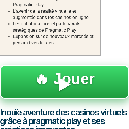
Pragmatic Play
L'avenir de la réalité virtuelle et
augmentée dans les casinos en ligne
Les collaborations et partenariats
stratégiques de Pragmatic Play
Expansion sur de nouveaux marchés et
perspectives futures
🔥 Jouer
▶️
Inouïe aventure des casinos virtuels
grâce à pragmatic play et ses