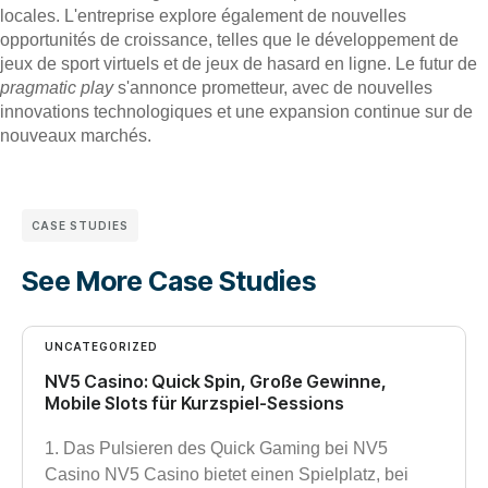
locales. L'entreprise explore également de nouvelles
opportunités de croissance, telles que le développement de
jeux de sport virtuels et de jeux de hasard en ligne. Le futur de
pragmatic play
s'annonce prometteur, avec de nouvelles
innovations technologiques et une expansion continue sur de
nouveaux marchés.
CASE STUDIES
See More Case Studies
UNCATEGORIZED
NV5 Casino: Quick Spin, Große Gewinne,
Mobile Slots für Kurzspiel-Sessions
1. Das Pulsieren des Quick Gaming bei NV5
Casino NV5 Casino bietet einen Spielplatz, bei