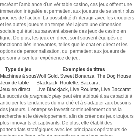
recréant l'ambiance d'un véritable casino, ces jeux offrent une
immersion inégalée et permettent aux joueurs de se sentir plus
proches de l'action. La possibilité d'interagir avec les croupiers
et les autres joueurs en temps réel ajoute une dimension
sociale qui était auparavant absente des jeux de casino en
ligne. De plus, les jeux en direct sont souvent équipés de
fonctionnalités innovantes, telles que le chat en direct et les
options de personnalisation, qui permettent aux joueurs de
personnaliser leur expérience de jeu.
Type de jeu
Exemples de titres
Machines à sous
Wolf Gold, Sweet Bonanza, The Dog House
Jeux de table
Blackjack, Roulette, Baccarat
Jeux en direct
Live Blackjack, Live Roulette, Live Baccarat
Le succès de
pragmatic play
peut être attribué à sa capacité à
anticiper les tendances du marché et à s'adapter aux besoins
des joueurs. L'entreprise investit continuellement dans la
recherche et le développement, afin de créer des jeux toujours
plus innovants et captivants. De plus, elle établit des
partenariats stratégiques avec les principaux opérateurs de