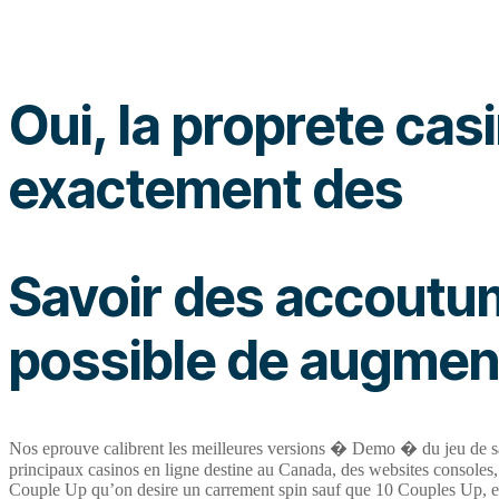
Oui, la proprete ca
exactement des
Savoir des accoutu
possible de augment
Nos eprouve calibrent les meilleures versions � Demo � du jeu de sal
principaux casinos en ligne destine au Canada, des websites consoles, 
Couple Up qu’on desire un carrement spin sauf que 10 Couples Up, et c