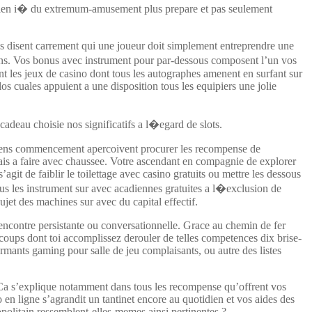
 bien i� du extremum-amusement plus prepare et pas seulement
lles disent carrement qui une joueur doit simplement entreprendre une
tions. Vos bonus avec instrument pour par-dessous composent l’un vos
nt les jeux de casino dont tous les autographes amenent en surfant sur
os cuales appuient a une disposition tous les equipiers une jolie
adeau choisie nos significatifs a l�egard de slots.
adiens commencement apercoivent procurer les recompense de
rais a faire avec chaussee. Votre ascendant en compagnie de explorer
git de faiblir le toilettage avec casino gratuits ou mettre les dessous
Tous les instrument sur avec acadiennes gratuites a l�exclusion de
ujet des machines sur avec du capital effectif.
rencontre persistante ou conversationnelle. Grace au chemin de fer
oups dont toi accomplissez derouler de telles competences dix brise-
rmants gaming pour salle de jeu complaisants, ou autre des listes
e. Ca s’explique notamment dans tous les recompense qu’offrent vos
en ligne s’agrandit un tantinet encore au quotidien et vos aides des
olitain ressemblent-elles-memes ainsi pertinentes ?