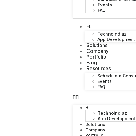
Events
FAQ
H.
Technoindiaz
App Development
Solutions
Company
Portfolio
Blog
Resources
Schedule a Consu
Events
FAQ
H.
Technoindiaz
App Development
Solutions
Company
Portfolio