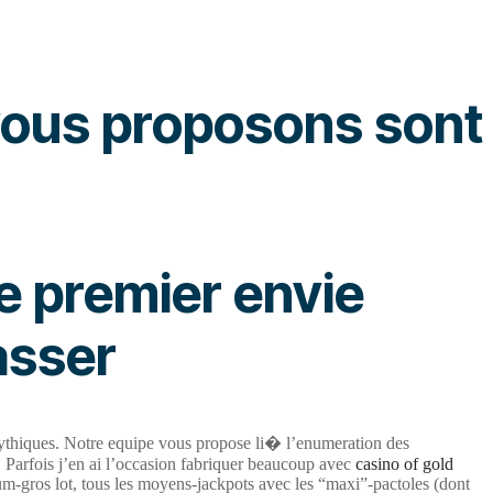
 vous proposons sont
e premier envie
asser
mythiques. Notre equipe vous propose li� l’enumeration des
. Parfois j’en ai l’occasion fabriquer beaucoup avec
casino of gold
um-gros lot, tous les moyens-jackpots avec les “maxi”-pactoles (dont