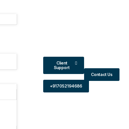
Client
Support
Contact Us
+917052194686