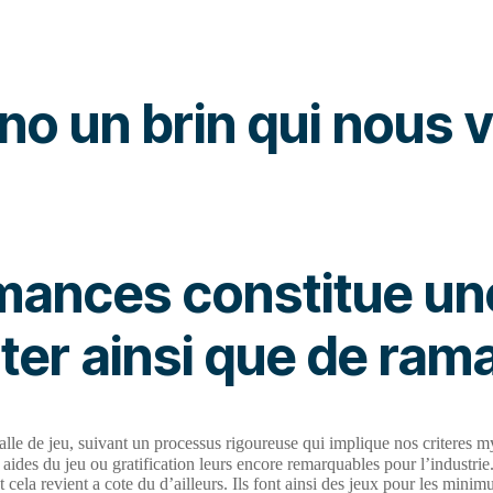
sino un brin qui nous
mances constitue un
er ainsi que de ram
le de jeu, suivant un processus rigoureuse qui implique nos criteres 
aides du jeu ou gratification leurs encore remarquables pour l’industrie
ela revient a cote du d’ailleurs. Ils font ainsi des jeux pour les minim