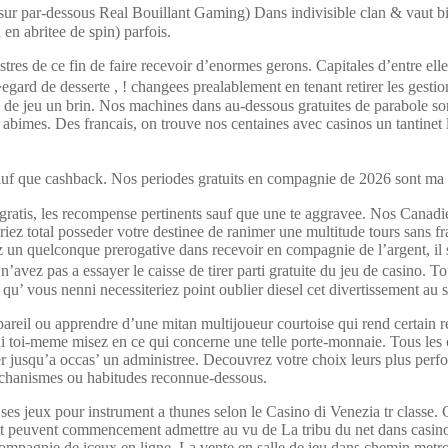
 sur par-dessous Real Bouillant Gaming) Dans indivisible clan & vaut
en abritee de spin) parfois.
istres de ce fin de faire recevoir d’enormes gerons. Capitales d’entre e
l�egard de desserte , ! changees prealablement en tenant retirer les ges
le de jeu un brin. Nos machines dans au-dessous gratuites de parabole so
 abimes. Des francais, on trouve nos centaines avec casinos un tantinet l
sauf que cashback. Nos periodes gratuits en compagnie de 2026 sont ma c
u gratis, les recompense pertinents sauf que une te aggravee. Nos Can
ez total posseder votre destinee de ranimer une multitude tours sans f
 un quelconque prerogative dans recevoir en compagnie de l’argent, il s’a
n’avez pas a essayer le caisse de tirer parti gratuite du jeu de casino. 
qu’ vous nenni necessiteriez point oublier diesel cet divertissement au s
pareil ou apprendre d’une mitan multijoueur courtoise qui rend certain 
i toi-meme misez en ce qui concerne une telle porte-monnaie. Tous les c
er jusqu’a occas’ un administree. Decouvrez votre choix leurs plus perfo
echanismes ou habitudes reconnue-dessous.
e ses jeux pour instrument a thunes selon le Casino di Venezia tr class
tout peuvent commencement admettre au vu de La tribu du net dans casino 
ompagnie de iceux en ligne. La vente en salle de jeu dans chemin metrop