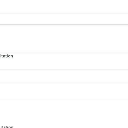
ltation
ltation