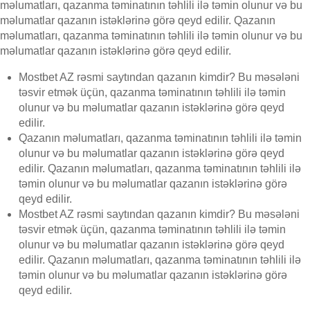
məlumatları, qazanma təminatının təhlili ilə təmin olunur və bu
məlumatlar qazanın istəklərinə görə qeyd edilir. Qazanın
məlumatları, qazanma təminatının təhlili ilə təmin olunur və bu
məlumatlar qazanın istəklərinə görə qeyd edilir.
Mostbet AZ rəsmi saytından qazanın kimdir? Bu məsələni
təsvir etmək üçün, qazanma təminatının təhlili ilə təmin
olunur və bu məlumatlar qazanın istəklərinə görə qeyd
edilir.
Qazanın məlumatları, qazanma təminatının təhlili ilə təmin
olunur və bu məlumatlar qazanın istəklərinə görə qeyd
edilir. Qazanın məlumatları, qazanma təminatının təhlili ilə
təmin olunur və bu məlumatlar qazanın istəklərinə görə
qeyd edilir.
Mostbet AZ rəsmi saytından qazanın kimdir? Bu məsələni
təsvir etmək üçün, qazanma təminatının təhlili ilə təmin
olunur və bu məlumatlar qazanın istəklərinə görə qeyd
edilir. Qazanın məlumatları, qazanma təminatının təhlili ilə
təmin olunur və bu məlumatlar qazanın istəklərinə görə
qeyd edilir.