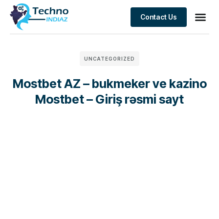
Contact Us
UNCATEGORIZED
Mostbet AZ – bukmeker ve kazino
Mostbet – Giriş rəsmi sayt