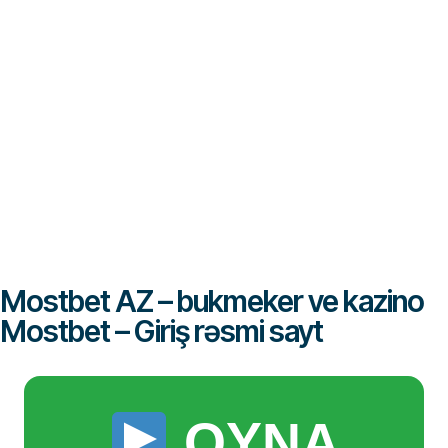
Mostbet AZ – bukmeker ve kazino
Mostbet – Giriş rəsmi sayt
OYNA