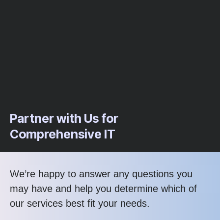
Partner with Us for
Comprehensive IT
We’re happy to answer any questions you
may have and help you determine which of
our services best fit your needs.