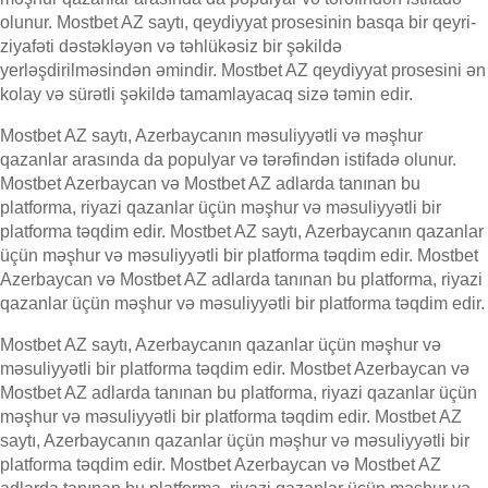
olunur. Mostbet AZ saytı, qeydiyyat prosesinin basqa bir qeyri-
ziyafəti dəstəkləyən və təhlükəsiz bir şəkildə
yerləşdirilməsindən əmindir. Mostbet AZ qeydiyyat prosesini ən
kolay və sürətli şəkildə tamamlayacaq sizə təmin edir.
Mostbet AZ saytı, Azerbaycanın məsuliyyətli və məşhur
qazanlar arasında da populyar və tərəfindən istifadə olunur.
Mostbet Azerbaycan və Mostbet AZ adlarda tanınan bu
platforma, riyazi qazanlar üçün məşhur və məsuliyyətli bir
platforma təqdim edir. Mostbet AZ saytı, Azerbaycanın qazanlar
üçün məşhur və məsuliyyətli bir platforma təqdim edir. Mostbet
Azerbaycan və Mostbet AZ adlarda tanınan bu platforma, riyazi
qazanlar üçün məşhur və məsuliyyətli bir platforma təqdim edir.
Mostbet AZ saytı, Azerbaycanın qazanlar üçün məşhur və
məsuliyyətli bir platforma təqdim edir. Mostbet Azerbaycan və
Mostbet AZ adlarda tanınan bu platforma, riyazi qazanlar üçün
məşhur və məsuliyyətli bir platforma təqdim edir. Mostbet AZ
saytı, Azerbaycanın qazanlar üçün məşhur və məsuliyyətli bir
platforma təqdim edir. Mostbet Azerbaycan və Mostbet AZ