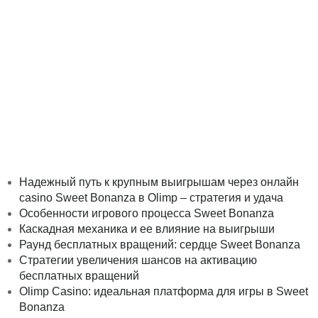
Надежный путь к крупным выигрышам через онлайн
casino Sweet Bonanza в Olimp – стратегия и удача
Особенности игрового процесса Sweet Bonanza
Каскадная механика и ее влияние на выигрыши
Раунд бесплатных вращений: сердце Sweet Bonanza
Стратегии увеличения шансов на активацию
бесплатных вращений
Olimp Casino: идеальная платформа для игры в Sweet
Bonanza