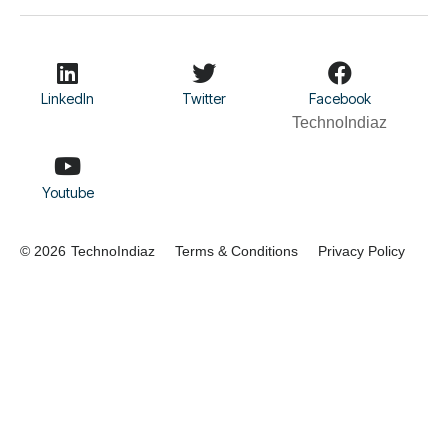
LinkedIn
Twitter
Facebook
TechnoIndiaz
Youtube
© 2026
TechnoIndiaz
Terms & Conditions
Privacy Policy