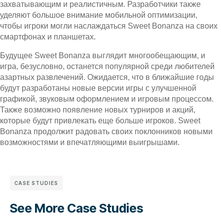
захватывающим и реалистичным. Разработчики также
уделяют большое внимание мобильной оптимизации,
чтобы игроки могли наслаждаться Sweet Bonanza на своих
смартфонах и планшетах.
Будущее Sweet Bonanza выглядит многообещающим, и
игра, безусловно, останется популярной среди любителей
азартных развлечений. Ожидается, что в ближайшие годы
будут разработаны новые версии игры с улучшенной
графикой, звуковым оформлением и игровым процессом.
Также возможно появление новых турниров и акций,
которые будут привлекать еще больше игроков. Sweet
Bonanza продолжит радовать своих поклонников новыми
возможностями и впечатляющими выигрышами.
CASE STUDIES
See More Case Studies