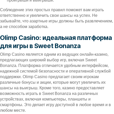
проигрыши и выигрыши.
Соблюдение этих простых правил поможет вам играть
ответственно и увеличить свои шансы на успех. Не
забывайте, что азартные игры должны быть развлечением,
а не способом заработка.
Olimp Casino: идеальная платформа
для игры в Sweet Bonanza
Olimp Casino является одним из ведущих онлайн-казино,
предлагающих широкий выбор игр, включая Sweet
Bonanza. Платформа отличается удобным интерфейсом,
надежной системой безопасности и оперативной службой
поддержки. Olimp Casino предлагает своим игрокам
различные бонусы и акции, которые могут увеличить их
шансы на выигрыш. Кроме того, казино предоставляет
возможность играть в Sweet Bonanza на различных
устройствах, включая компьютеры, планшеты и
смартфоны. Это делает игру доступной в любое время и в
любом месте.