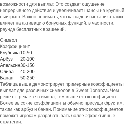
возможности для выплат. Это создает ощущение
непрерывного действия и увеличивает шансы на крупный
выигрыш. Важно понимать, что каскадная механика также
влияет на активацию бонусных функций, в частности,
раунда бесплатных вращений.
Символ
Коэффициент
Клубника
10-50
Арбуз
20-100
Апельсин
30-150
Слива
40-200
Банан
50-250
Таблица выше демонстрирует примерные коэффициенты
выплат для различных символов в Sweet Bonanza. Чем
реже встречается символ, тем выше его коэффициент.
Более высокие коэффициенты обычно присущи фруктам,
таким как арбуз и банан. Понимание этих коэффициентов
поможет игрокам разрабатывать более эффективные
стратегии.