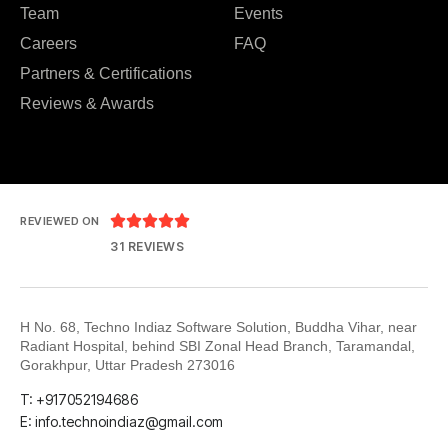
Team
Events
Careers
FAQ
Partners & Certifications
Reviews & Awards





REVIEWED ON
31 REVIEWS
H No. 68, Techno Indiaz Software Solution, Buddha Vihar, near
Radiant Hospital, behind SBI Zonal Head Branch, Taramandal,
Gorakhpur, Uttar Pradesh 273016
T: +917052194686
E: info.technoindiaz@gmail.com