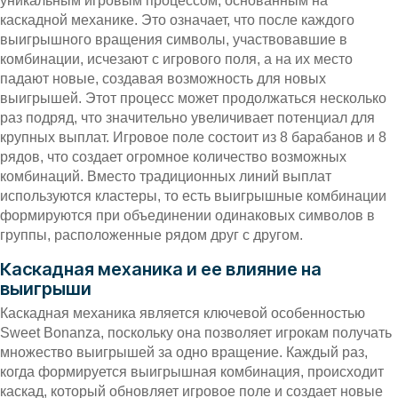
уникальным игровым процессом, основанным на
каскадной механике. Это означает, что после каждого
выигрышного вращения символы, участвовавшие в
комбинации, исчезают с игрового поля, а на их место
падают новые, создавая возможность для новых
выигрышей. Этот процесс может продолжаться несколько
раз подряд, что значительно увеличивает потенциал для
крупных выплат. Игровое поле состоит из 8 барабанов и 8
рядов, что создает огромное количество возможных
комбинаций. Вместо традиционных линий выплат
используются кластеры, то есть выигрышные комбинации
формируются при объединении одинаковых символов в
группы, расположенные рядом друг с другом.
Каскадная механика и ее влияние на
выигрыши
Каскадная механика является ключевой особенностью
Sweet Bonanza, поскольку она позволяет игрокам получать
множество выигрышей за одно вращение. Каждый раз,
когда формируется выигрышная комбинация, происходит
каскад, который обновляет игровое поле и создает новые