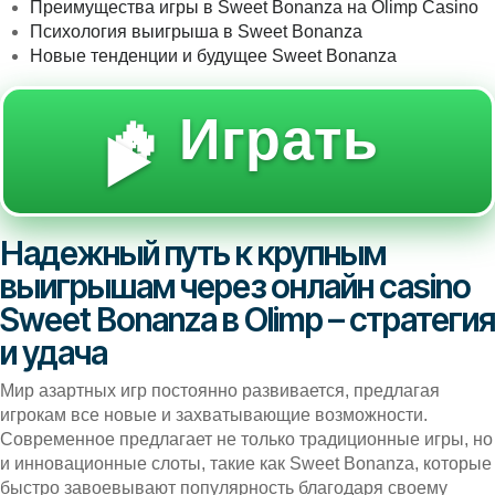
Преимущества игры в Sweet Bonanza на Olimp Casino
Психология выигрыша в Sweet Bonanza
Новые тенденции и будущее Sweet Bonanza
🔥 Играть
▶️
Надежный путь к крупным
выигрышам через онлайн casino
Sweet Bonanza в Olimp – стратегия
и удача
Мир азартных игр постоянно развивается, предлагая
игрокам все новые и захватывающие возможности.
Современное предлагает не только традиционные игры, но
и инновационные слоты, такие как Sweet Bonanza, которые
быстро завоевывают популярность благодаря своему