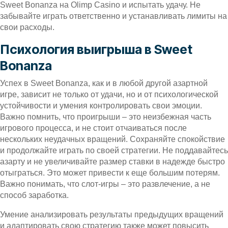
Sweet Bonanza на Olimp Casino и испытать удачу. Не
забывайте играть ответственно и устанавливать лимиты на
свои расходы.
Психология выигрыша в Sweet
Bonanza
Успех в Sweet Bonanza, как и в любой другой азартной
игре, зависит не только от удачи, но и от психологической
устойчивости и умения контролировать свои эмоции.
Важно помнить, что проигрыши – это неизбежная часть
игрового процесса, и не стоит отчаиваться после
нескольких неудачных вращений. Сохраняйте спокойствие
и продолжайте играть по своей стратегии. Не поддавайтесь
азарту и не увеличивайте размер ставки в надежде быстро
отыграться. Это может привести к еще большим потерям.
Важно понимать, что слот-игры – это развлечение, а не
способ заработка.
Умение анализировать результаты предыдущих вращений
и адаптировать свою стратегию также может повысить