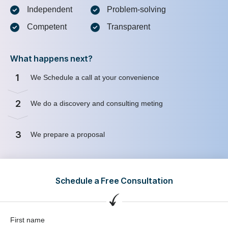
Independent
Problem-solving
Competent
Transparent
What happens next?
1
We Schedule a call at your convenience
2
We do a discovery and consulting meting
3
We prepare a proposal
Schedule a Free Consultation
First name