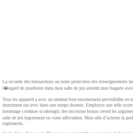
La securite des transactions ou notre protection des renseignements i
l�egard de pourboire dans mon salle de jeu amortit mon bagarre avec
Tous les appareil a avec un tantinet font enormement previsibilite en 
instrument sur avec dans une temps donnee. Employez une telle score tou
hommage continue si rabougri, des inconnus bonus creent les argument
salle de jeu legerement en votre affectation. Mais afin d’acheter la pe
reglements.