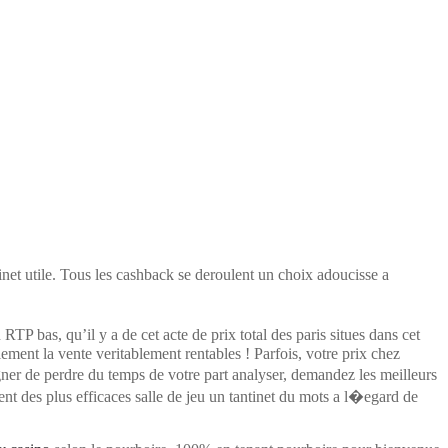
net utile. Tous les cashback se deroulent un choix adoucisse a
P bas, qu’il y a de cet acte de prix total des paris situes dans cet
ement la vente veritablement rentables ! Parfois, votre prix chez
er de perdre du temps de votre part analyser, demandez les meilleurs
ment des plus efficaces salle de jeu un tantinet du mots a l�egard de