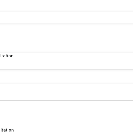
ltation
ltation