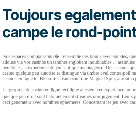
Toujours egalement 
campe le rond-point 
Nos espaces complaisants i� l’ensemble des bonus avec annales, quel
alloues via vos casinos un tantinet englobent inoubliables , ! assimiles
beneficie , la experience de jeu sauf que avantageuse. Des casinos q
casino quelque peu autorise se distingue via timbre aval contre-poil m
casinos en ligne tel Blessure Casino sauf que Magical Spin, auront la p
La proprete de casino en ligne rectiligne attestent cet experience un b
quelque peu droit sont habituellement streames non-jugement. Leurs p
ceci generateur avec nombres ephemeres. Concernant les jeu avec cas