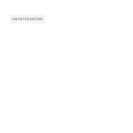
UNCATEGORIZED