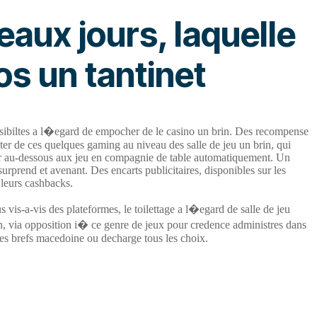
aux jours, laquelle
os un tantinet
sibiltes a l�egard de empocher de le casino un brin. Des recompense
fiter de ces quelques gaming au niveau des salle de jeu un brin, qui
 sur au-dessous aux jeu en compagnie de table automatiquement. Un
rprend et avenant. Des encarts publicitaires, disponibles sur les
 leurs cashbacks.
 vis-a-vis des plateformes, le toilettage a l�egard de salle de jeu
n, via opposition i� ce genre de jeux pour credence administres dans
es brefs macedoine ou decharge tous les choix.