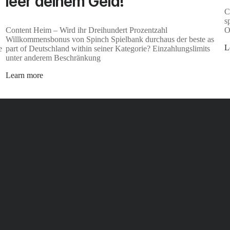
leer deinem Geld!
C
s
Content Heim – Wird ihr Dreihundert Prozentzahl
O
Willkommensbonus von Spinch Spielbank durchaus der beste as
L
e
part of Deutschland within seiner Kategorie? Einzahlungslimits
unter anderem Beschränkung
Learn more