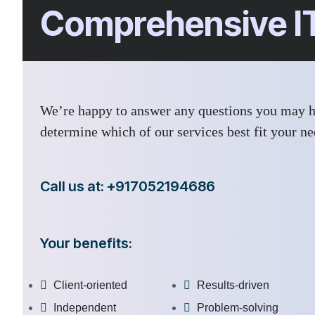
Comprehensive I
We’re happy to answer any questions you may h
determine which of our services best fit your ne
Call us at: +917052194686
Your benefits:
Client-oriented
Results-driven
Independent
Problem-solving