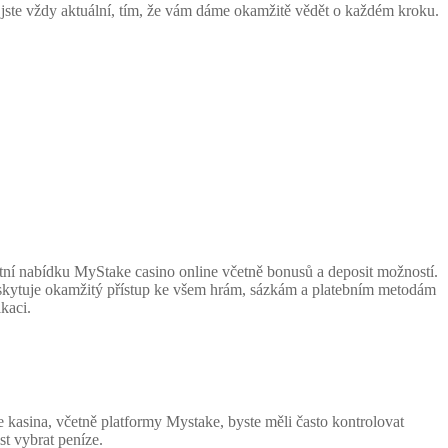
e jste vždy aktuální, tím, že vám dáme okamžitě vědět o každém kroku.
mpletní nabídku MyStake casino online včetně bonusů a deposit možností.
skytuje okamžitý přístup ke všem hrám, sázkám a platebním metodám
kaci.
kasina, včetně platformy Mystake, byste měli často kontrolovat
st vybrat peníze.