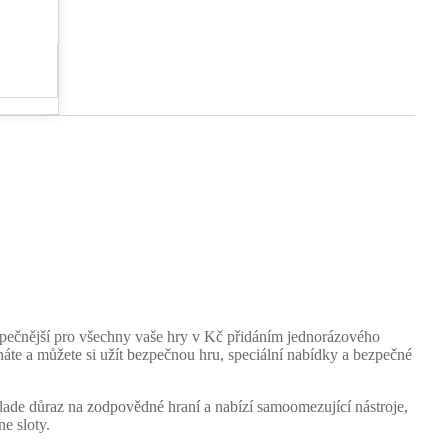
bezpečnější pro všechny vaše hry v Kč přidáním jednorázového
áte a můžete si užít bezpečnou hru, speciální nabídky a bezpečné
klade důraz na zodpovědné hraní a nabízí samoomezující nástroje,
e sloty.