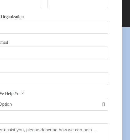
 Organization
mail
e Help You?