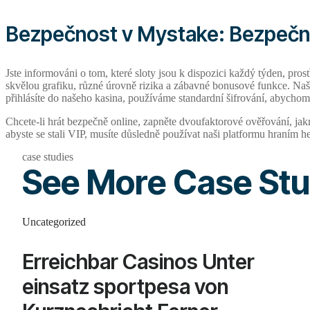
Bezpečnost v Mystake: Bezpečné
Jste informováni o tom, které sloty jsou k dispozici každý týden, pr
skvělou grafiku, různé úrovně rizika a zábavné bonusové funkce. Naše 
přihlásíte do našeho kasina, používáme standardní šifrování, abychom u
Chcete-li hrát bezpečně online, zapněte dvoufaktorové ověřování, jakm
abyste se stali VIP, musíte důsledně používat naši platformu hraním 
case studies
See More Case Stu
Uncategorized
Erreichbar Casinos Unter
einsatz sportpesa von