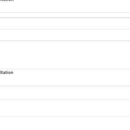
ltation