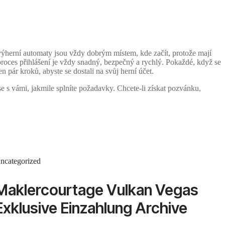
 výherní automaty jsou vždy dobrým místem, kde začít, protože mají
 proces přihlášení je vždy snadný, bezpečný a rychlý. Pokaždé, když se
 pár kroků, abyste se dostali na svůj herní účet.
se s vámi, jakmile splníte požadavky. Chcete-li získat pozvánku,
ncategorized
Maklercourtage Vulkan Vegas
Exklusive Einzahlung Archive