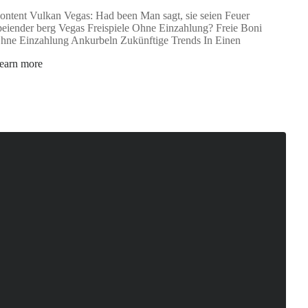
ontent Vulkan Vegas: Had been Man sagt, sie seien Feuer
peiender berg Vegas Freispiele Ohne Einzahlung? Freie Boni
hne Einzahlung Ankurbeln Zukünftige Trends In Einen
earn more