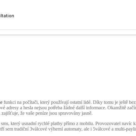
ltation
ke
funkci na počítači, který používají ostatní lidé. Díky tomu je ještě 
é adresy a hesla nejsou potřeba žádné další informace. Okamžitě začín
zajišťuje, že vaše peníze jsou spravovány jasně.
 sms, který usnadní rychlé platby přímo z mobilu. Provozovatel navíc 
í sem tradiční 3válcové výherní automaty, ale i 5válcové a multi-paylin