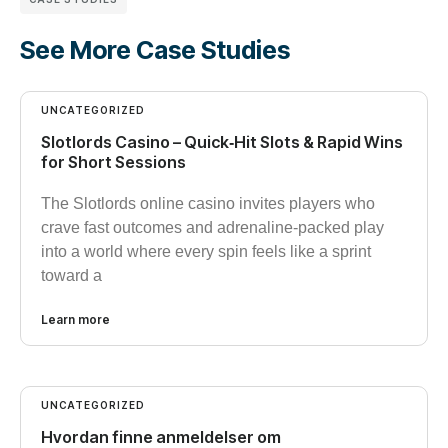
See More Case Studies
UNCATEGORIZED
Slotlords Casino – Quick‑Hit Slots & Rapid Wins
for Short Sessions
The Slotlords online casino invites players who
crave fast outcomes and adrenaline‑packed play
into a world where every spin feels like a sprint
toward a
Learn more
UNCATEGORIZED
Hvordan finne anmeldelser om