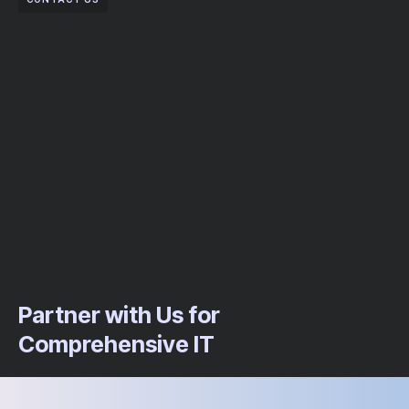
Partner with Us for
Comprehensive IT