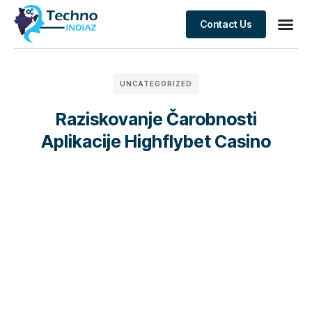
Contact Us
Business
Client S
UNCATEGORIZED
Raziskovanje Čarobnosti
Aplikacije Highflybet Casino