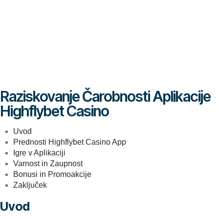
Raziskovanje Čarobnosti Aplikacije
Highflybet Casino
Uvod
Prednosti Highflybet Casino App
Igre v Aplikaciji
Varnost in Zaupnost
Bonusi in Promoakcije
Zaključek
Uvod