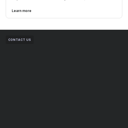
Learn more
CONTACT US