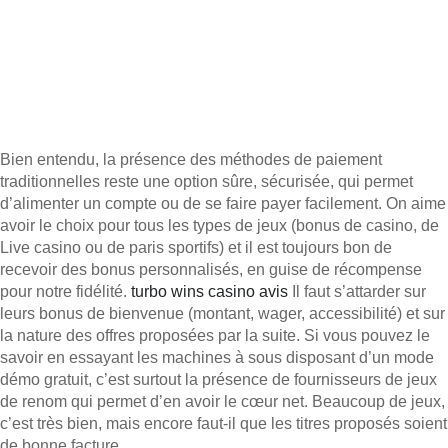
Bien entendu, la présence des méthodes de paiement
traditionnelles reste une option sûre, sécurisée, qui permet
d’alimenter un compte ou de se faire payer facilement. On aime
avoir le choix pour tous les types de jeux (bonus de casino, de
Live casino ou de paris sportifs) et il est toujours bon de
recevoir des bonus personnalisés, en guise de récompense
pour notre fidélité.
turbo wins casino avis
Il faut s’attarder sur
leurs bonus de bienvenue (montant, wager, accessibilité) et sur
la nature des offres proposées par la suite. Si vous pouvez le
savoir en essayant les machines à sous disposant d’un mode
démo gratuit, c’est surtout la présence de fournisseurs de jeux
de renom qui permet d’en avoir le cœur net. Beaucoup de jeux,
c’est très bien, mais encore faut-il que les titres proposés soient
de bonne facture.