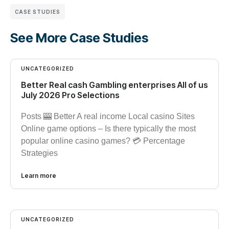
CASE STUDIES
See More Case Studies
UNCATEGORIZED
Better Real cash Gambling enterprises All of us
July 2026 Pro Selections
Posts 🎰 Better A real income Local casino Sites
Online game options – Is there typically the most
popular online casino games? 💳 Percentage
Strategies
Learn more
UNCATEGORIZED