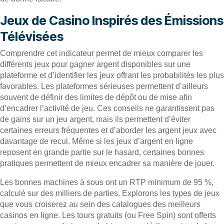
Jeux de Casino Inspirés des Émissions
Télévisées
Comprendre cet indicateur permet de mieux comparer les
différents jeux pour gagner argent disponibles sur une
plateforme et d’identifier les jeux offrant les probabilités les plus
favorables. Les plateformes sérieuses permettent d’ailleurs
souvent de définir des limites de dépôt ou de mise afin
d’encadrer l’activité de jeu. Ces conseils ne garantissent pas
de gains sur un jeu argent, mais ils permettent d’éviter
certaines erreurs fréquentes et d’aborder les argent jeux avec
davantage de recul. Même si les jeux d’argent en ligne
reposent en grande partie sur le hasard, certaines bonnes
pratiques permettent de mieux encadrer sa manière de jouer.
Les bonnes machines à sous ont un RTP minimum de 95 %,
calculé sur des milliers de parties. Explorons les types de jeux
que vous croiserez au sein des catalogues des meilleurs
casinos en ligne. Les tours gratuits (ou Free Spin) sont offerts