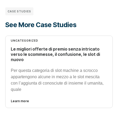
CASE STUDIES
See More Case Studies
UNCATEGORIZED
Le migliori offerte di premio senza intricato
verso le scommesse, il confusione, le slot di
nuovo
Per questa categoria di slot machine a scrocco
appartengono alcune in mezzo a le slot mescita
con l’aggiunta di conosciute di insieme il umanita,
quale
Learn more