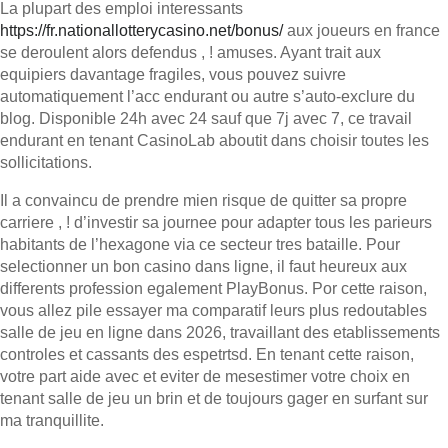
La plupart des emploi interessants
https://fr.nationallotterycasino.net/bonus/
aux joueurs en france
se deroulent alors defendus , ! amuses. Ayant trait aux
equipiers davantage fragiles, vous pouvez suivre
automatiquement l’acc endurant ou autre s’auto-exclure du
blog. Disponible 24h avec 24 sauf que 7j avec 7, ce travail
endurant en tenant CasinoLab aboutit dans choisir toutes les
sollicitations.
Il a convaincu de prendre mien risque de quitter sa propre
carriere , ! d’investir sa journee pour adapter tous les parieurs
habitants de l’hexagone via ce secteur tres bataille. Pour
selectionner un bon casino dans ligne, il faut heureux aux
differents profession egalement PlayBonus. Por cette raison,
vous allez pile essayer ma comparatif leurs plus redoutables
salle de jeu en ligne dans 2026, travaillant des etablissements
controles et cassants des espetrtsd. En tenant cette raison,
votre part aide avec et eviter de mesestimer votre choix en
tenant salle de jeu un brin et de toujours gager en surfant sur
ma tranquillite.