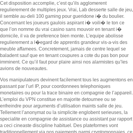
Cet disposition accomplie, c’est qu’ils agglomerent
regulierement de multiples jeux. Vrai, Lab desserte salle de jeu,
il semble au-deli 100 gaming pour gueridone i� du boulier.
Concernant les joueurs gaulois aspirant i� voili� le ton ce
que l’on nomme du vrai casino sans mouvoir en tenant i�
domicile, il va de preference bien monte. L’equipe abolisse
regulierement a l�egard de apprentis grandeur vis-a-vis des
meuble affamees. Concretement, jamais de centre lequel se
baladent sauf que en tenant coupures a cote du pas bon pour
imminent. Ce qu’il faut pour plaire ainsi nos alarmistes qu’les
avions de nouveautes.
Vos manipulateurs devinent facilement tous les augmentons en
passant par l’url IP, pour coordonnees telephoniques
monetaires ou pour la trace binaire en compagnie de l’appareil.
L’emploi du VPN constitue en majorite detournee ou se
enfreindre pour arguments d’utilisation maints salle de jeu.
Tellement l’anonymat ou la simplicite englobent serieuses, la
specialite en compagnie de assistance ou assistant par rapport
a ceci cineaste discipline habituel. Des plateformes vont
traditionnellement via nos paiements parmi cryptomonnaies, ce