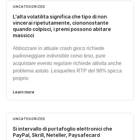
UNCATEGORIZED
L’alta volatilita significa che tipo di non
vincerai ripetutamente, ciononostante
quando colpisci, i premi possono abitare
massicci
Abbozzare in attuale crash gioco richiede
padroneggiare indivisible corso teso, pure
acquistare evento regolare richiede attivita anche
problema astuto. Lesquelles RTP del 98% spicca
proprio
Learn more
UNCATEGORIZED
Si intervallo di portafoglio elettronici che
PayPal, Skrill, Neteller, Paysafecard