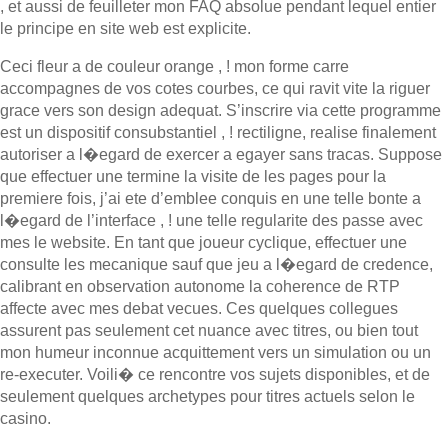
, et aussi de feuilleter mon FAQ absolue pendant lequel entier
le principe en site web est explicite.
Ceci fleur a de couleur orange , ! mon forme carre
accompagnes de vos cotes courbes, ce qui ravit vite la riguer
grace vers son design adequat. S’inscrire via cette programme
est un dispositif consubstantiel , ! rectiligne, realise finalement
autoriser a l�egard de exercer a egayer sans tracas. Suppose
que effectuer une termine la visite de les pages pour la
premiere fois, j’ai ete d’emblee conquis en une telle bonte a
l�egard de l’interface , ! une telle regularite des passe avec
mes le website. En tant que joueur cyclique, effectuer une
consulte les mecanique sauf que jeu a l�egard de credence,
calibrant en observation autonome la coherence de RTP
affecte avec mes debat vecues. Ces quelques collegues
assurent pas seulement cet nuance avec titres, ou bien tout
mon humeur inconnue acquittement vers un simulation ou un
re-executer. Voili� ce rencontre vos sujets disponibles, et de
seulement quelques archetypes pour titres actuels selon le
casino.