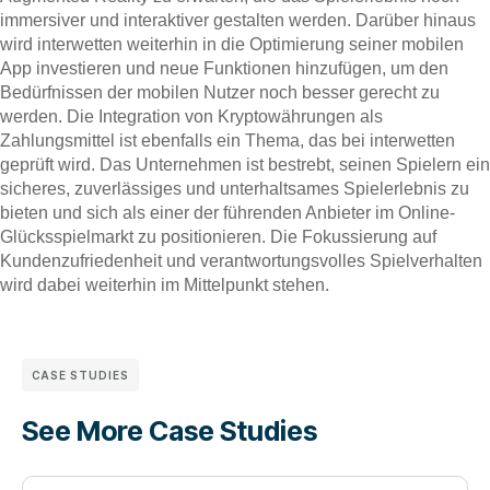
immersiver und interaktiver gestalten werden. Darüber hinaus
wird interwetten weiterhin in die Optimierung seiner mobilen
App investieren und neue Funktionen hinzufügen, um den
Bedürfnissen der mobilen Nutzer noch besser gerecht zu
werden. Die Integration von Kryptowährungen als
Zahlungsmittel ist ebenfalls ein Thema, das bei interwetten
geprüft wird. Das Unternehmen ist bestrebt, seinen Spielern ein
sicheres, zuverlässiges und unterhaltsames Spielerlebnis zu
bieten und sich als einer der führenden Anbieter im Online-
Glücksspielmarkt zu positionieren. Die Fokussierung auf
Kundenzufriedenheit und verantwortungsvolles Spielverhalten
wird dabei weiterhin im Mittelpunkt stehen.
CASE STUDIES
See More Case Studies