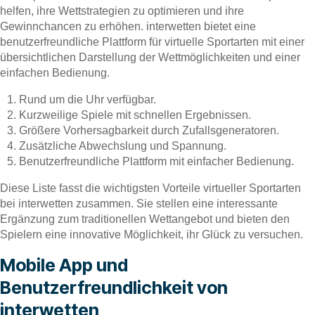
helfen, ihre Wettstrategien zu optimieren und ihre
Gewinnchancen zu erhöhen. interwetten bietet eine
benutzerfreundliche Plattform für virtuelle Sportarten mit einer
übersichtlichen Darstellung der Wettmöglichkeiten und einer
einfachen Bedienung.
Rund um die Uhr verfügbar.
Kurzweilige Spiele mit schnellen Ergebnissen.
Größere Vorhersagbarkeit durch Zufallsgeneratoren.
Zusätzliche Abwechslung und Spannung.
Benutzerfreundliche Plattform mit einfacher Bedienung.
Diese Liste fasst die wichtigsten Vorteile virtueller Sportarten
bei interwetten zusammen. Sie stellen eine interessante
Ergänzung zum traditionellen Wettangebot und bieten den
Spielern eine innovative Möglichkeit, ihr Glück zu versuchen.
Mobile App und
Benutzerfreundlichkeit von
interwetten