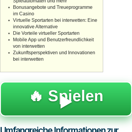
Spielautomaten und mehr
Bonusangebote und Treueprogramme
im Casino
Virtuelle Sportarten bei interwetten: Eine
innovative Alternative
Die Vorteile virtueller Sportarten
Mobile App und Benutzerfreundlichkeit
von interwetten
Zukunftsperspektiven und Innovationen
bei interwetten
🔥 Spielen
▶️
Umfangreiche Informationen zur