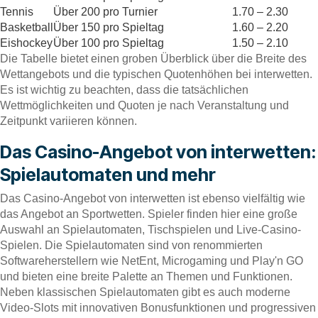
Tennis
Über 200 pro Turnier
1.70 – 2.30
Basketball
Über 150 pro Spieltag
1.60 – 2.20
Eishockey
Über 100 pro Spieltag
1.50 – 2.10
Die Tabelle bietet einen groben Überblick über die Breite des
Wettangebots und die typischen Quotenhöhen bei interwetten.
Es ist wichtig zu beachten, dass die tatsächlichen
Wettmöglichkeiten und Quoten je nach Veranstaltung und
Zeitpunkt variieren können.
Das Casino-Angebot von interwetten:
Spielautomaten und mehr
Das Casino-Angebot von interwetten ist ebenso vielfältig wie
das Angebot an Sportwetten. Spieler finden hier eine große
Auswahl an Spielautomaten, Tischspielen und Live-Casino-
Spielen. Die Spielautomaten sind von renommierten
Softwareherstellern wie NetEnt, Microgaming und Play'n GO
und bieten eine breite Palette an Themen und Funktionen.
Neben klassischen Spielautomaten gibt es auch moderne
Video-Slots mit innovativen Bonusfunktionen und progressiven