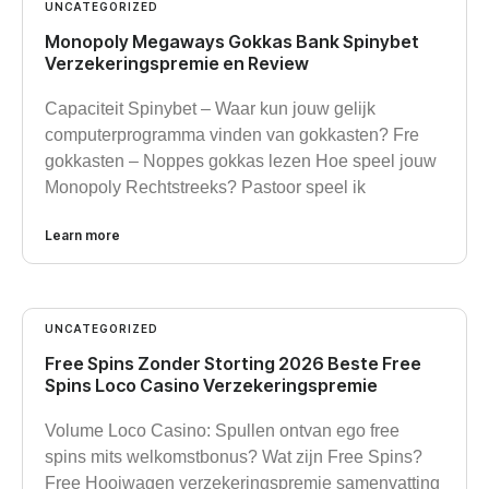
UNCATEGORIZED
Monopoly Megaways Gokkas Bank Spinybet
Verzekeringspremie en Review
Capaciteit Spinybet – Waar kun jouw gelijk
computerprogramma vinden van gokkasten? Fre
gokkasten – Noppes gokkas lezen Hoe speel jouw
Monopoly Rechtstreeks? Pastoor speel ik
Learn more
UNCATEGORIZED
Free Spins Zonder Storting 2026 Beste Free
Spins Loco Casino Verzekeringspremie
Volume Loco Casino: Spullen ontvan ego free
spins mits welkomstbonus? Wat zijn Free Spins?
Free Hooiwagen verzekeringspremie samenvatting