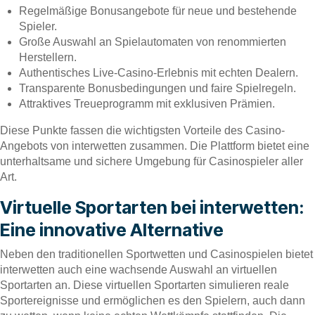
Regelmäßige Bonusangebote für neue und bestehende
Spieler.
Große Auswahl an Spielautomaten von renommierten
Herstellern.
Authentisches Live-Casino-Erlebnis mit echten Dealern.
Transparente Bonusbedingungen und faire Spielregeln.
Attraktives Treueprogramm mit exklusiven Prämien.
Diese Punkte fassen die wichtigsten Vorteile des Casino-
Angebots von interwetten zusammen. Die Plattform bietet eine
unterhaltsame und sichere Umgebung für Casinospieler aller
Art.
Virtuelle Sportarten bei interwetten:
Eine innovative Alternative
Neben den traditionellen Sportwetten und Casinospielen bietet
interwetten auch eine wachsende Auswahl an virtuellen
Sportarten an. Diese virtuellen Sportarten simulieren reale
Sportereignisse und ermöglichen es den Spielern, auch dann