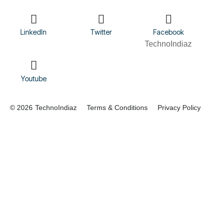
LinkedIn
Twitter
Facebook
TechnoIndiaz
Youtube
© 2026
TechnoIndiaz
Terms & Conditions
Privacy Policy