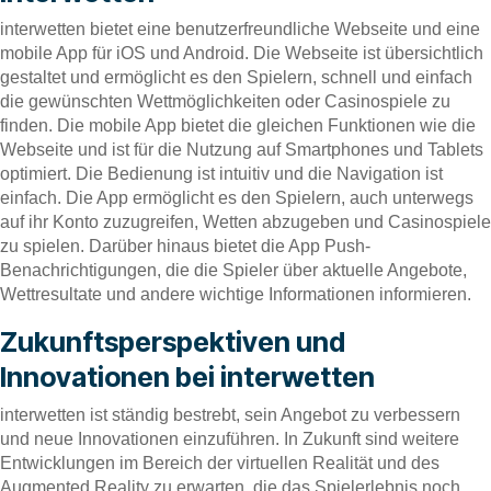
interwetten bietet eine benutzerfreundliche Webseite und eine
mobile App für iOS und Android. Die Webseite ist übersichtlich
gestaltet und ermöglicht es den Spielern, schnell und einfach
die gewünschten Wettmöglichkeiten oder Casinospiele zu
finden. Die mobile App bietet die gleichen Funktionen wie die
Webseite und ist für die Nutzung auf Smartphones und Tablets
optimiert. Die Bedienung ist intuitiv und die Navigation ist
einfach. Die App ermöglicht es den Spielern, auch unterwegs
auf ihr Konto zuzugreifen, Wetten abzugeben und Casinospiele
zu spielen. Darüber hinaus bietet die App Push-
Benachrichtigungen, die die Spieler über aktuelle Angebote,
Wettresultate und andere wichtige Informationen informieren.
Zukunftsperspektiven und
Innovationen bei interwetten
interwetten ist ständig bestrebt, sein Angebot zu verbessern
und neue Innovationen einzuführen. In Zukunft sind weitere
Entwicklungen im Bereich der virtuellen Realität und des
Augmented Reality zu erwarten, die das Spielerlebnis noch