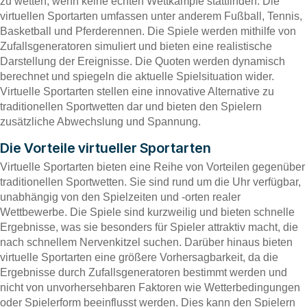
zu wetten, wenn keine echten Wettkämpfe stattfinden. Die
virtuellen Sportarten umfassen unter anderem Fußball, Tennis,
Basketball und Pferderennen. Die Spiele werden mithilfe von
Zufallsgeneratoren simuliert und bieten eine realistische
Darstellung der Ereignisse. Die Quoten werden dynamisch
berechnet und spiegeln die aktuelle Spielsituation wider.
Virtuelle Sportarten stellen eine innovative Alternative zu
traditionellen Sportwetten dar und bieten den Spielern
zusätzliche Abwechslung und Spannung.
Die Vorteile virtueller Sportarten
Virtuelle Sportarten bieten eine Reihe von Vorteilen gegenüber
traditionellen Sportwetten. Sie sind rund um die Uhr verfügbar,
unabhängig von den Spielzeiten und -orten realer
Wettbewerbe. Die Spiele sind kurzweilig und bieten schnelle
Ergebnisse, was sie besonders für Spieler attraktiv macht, die
nach schnellem Nervenkitzel suchen. Darüber hinaus bieten
virtuelle Sportarten eine größere Vorhersagbarkeit, da die
Ergebnisse durch Zufallsgeneratoren bestimmt werden und
nicht von unvorhersehbaren Faktoren wie Wetterbedingungen
oder Spielerform beeinflusst werden. Dies kann den Spielern