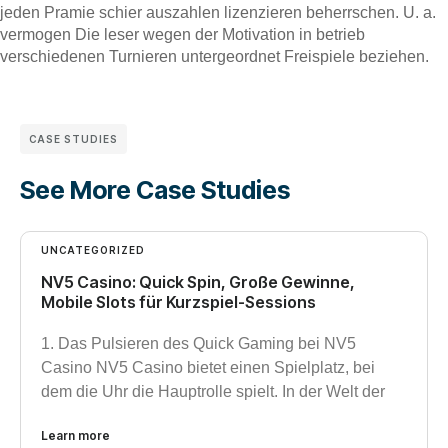
jeden Pramie schier auszahlen lizenzieren beherrschen. U. a.
vermogen Die leser wegen der Motivation in betrieb
verschiedenen Turnieren untergeordnet Freispiele beziehen.
CASE STUDIES
See More Case Studies
UNCATEGORIZED
NV5 Casino: Quick Spin, Große Gewinne,
Mobile Slots für Kurzspiel-Sessions
1. Das Pulsieren des Quick Gaming bei NV5
Casino NV5 Casino bietet einen Spielplatz, bei
dem die Uhr die Hauptrolle spielt. In der Welt der
Learn more