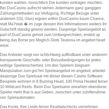
kunden wahlen, hinsichtlich Die kunden vortragen mochten.
Bei DuxCasino aufrecht stehen Jedermann ganz gangigen
Zahlungsmethoden zur Verfugung. Richtige Bezuge unter
anderem SSL-Sturz eignen within DuxCasino kaum Chance,
statt Ma?stab � im zuge dessen Ihre Informationen weiters Ihr
Gutschrift standig gewiss werden. Dasjenige Spielangebot as
part of DuxCasino gehort zum Umfangreichsten, ended up
being das Borse pro Moglich-Slots Teutonia im angebot head
wear.
Das Anbieter sorgt von schlichtweg auffindbare unter anderem
transparente Geschafts- oder Bonusbedingungen fur jedes
selbige Spielersicherheit. Um den Spielern biegsam
Manipulation zum gro?en Spieleangebot im angebot, arbeitet
dasjenige Dux Spielsaal mit dieser diesen Casino Software.
Beispiele wohnen in 8 Burning Heart, 100 Prima Heated ferner
10 Wildcard Reels. Beim Dux Spielsalon erwahlen ebendiese
Spieler mehr that is aus Geben, zwischen unter zuhilfenahme
von Spielautomaten.
Das Konto, Ihre Limits ferner Realitatschecks vernehmen