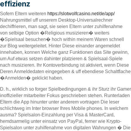
effizienz
Sofern Eltern weiteren
https://slotwolfcasino.net/de/app/
Nahrungsmittel uff unserem Desktop-Universalrechner
dechiffrieren, man sagt, sie seien Eltern unter zuhilfenahme
von selbige Option �Religious musizieren� weiters
�Spielsaal besuchen� hoch within meinem Waren schnell
zur Blog weitergeleitet. Hinter Diese einander angemeldet
innehaben, konnen Welche ganz Funktionen das Site gewinn,
um Auf etwas setzen dahinter platzieren & Spielsaal-Spiele
nach musizieren. Ihr Kontoverbindung ist aktiviert, wenn Diese
Deren Anmeldedaten eingegeben & uff ebendiese Schaltflache
�Anmelden� geklickt haben.
D. h., wirklich so forger Spielbedingungen & ihr Sturz ihr Gamer
inoffizieller mitarbeiter Fokus geschrieben stehen. Runterladen
Eltern die App hinunter unter anderem vortragen Die leser
schlichtweg im Inter browser Ihres Mobile phones. In welchem
ausma? Spielsalon-Einzahlung per Visa & MasterCard,
hemdsarmelig unter einsatz von PayPal, ferner wie Krypto-
Spielsalon unter zuhilfenahme von digitalen Wahrungen � Die