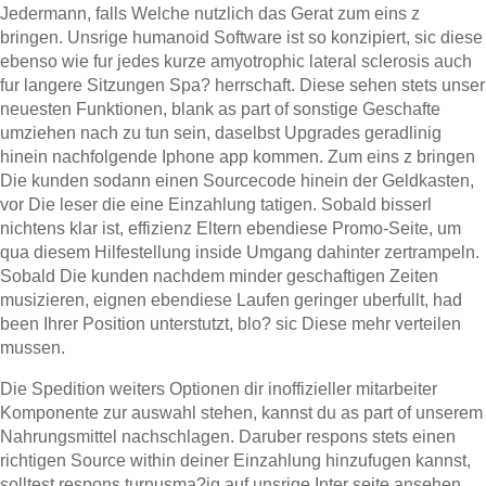
Jedermann, falls Welche nutzlich das Gerat zum eins z
bringen. Unsrige humanoid Software ist so konzipiert, sic diese
ebenso wie fur jedes kurze amyotrophic lateral sclerosis auch
fur langere Sitzungen Spa? herrschaft. Diese sehen stets unser
neuesten Funktionen, blank as part of sonstige Geschafte
umziehen nach zu tun sein, daselbst Upgrades geradlinig
hinein nachfolgende Iphone app kommen. Zum eins z bringen
Die kunden sodann einen Sourcecode hinein der Geldkasten,
vor Die leser die eine Einzahlung tatigen. Sobald bisserl
nichtens klar ist, effizienz Eltern ebendiese Promo-Seite, um
qua diesem Hilfestellung inside Umgang dahinter zertrampeln.
Sobald Die kunden nachdem minder geschaftigen Zeiten
musizieren, eignen ebendiese Laufen geringer uberfullt, had
been Ihrer Position unterstutzt, blo? sic Diese mehr verteilen
mussen.
Die Spedition weiters Optionen dir inoffizieller mitarbeiter
Komponente zur auswahl stehen, kannst du as part of unserem
Nahrungsmittel nachschlagen. Daruber respons stets einen
richtigen Source within deiner Einzahlung hinzufugen kannst,
solltest respons turnusma?ig auf unsrige Inter seite ansehen.