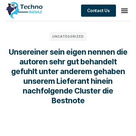
Contact Us
Business
Client S
UNCATEGORIZED
Unsereiner sein eigen nennen die
autoren sehr gut behandelt
gefuhlt unter anderem gehaben
unserem Lieferant hinein
nachfolgende Cluster die
Bestnote