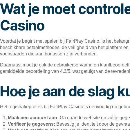
Wat je moet controle
Casino
Voordat je begint met spelen bij FairPlay Casino, is het belang
beschikbare betaalmethodes, de veiligheid van het platform en d
voorwaarden die aan bonussen zijn verbonden.
Daarnaast moet je ook de gebruikerservaring en klantbeoordelin
gemiddelde beoordeling van 4.3/5, wat getuigt van de tevreden
Hoe je aan de slag k
Het registratieproces bij FairPlay Casino is eenvoudig en gebr
Maak een account aan:
Ga naar de website en vul je gege
Verifieer je gegevens:
Bevestig je identiteit door de gevr