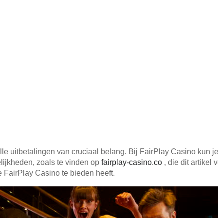
nelle uitbetalingen van cruciaal belang. Bij FairPlay Casino kun
lijkheden, zoals te vinden op
fairplay-casino.co
, die dit artike
 FairPlay Casino te bieden heeft.