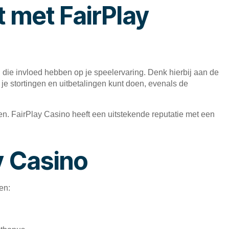
t met FairPlay
n die invloed hebben op je speelervaring. Denk hierbij aan de
 je stortingen en uitbetalingen kunt doen, evenals de
en. FairPlay Casino heeft een uitstekende reputatie met een
y Casino
en: