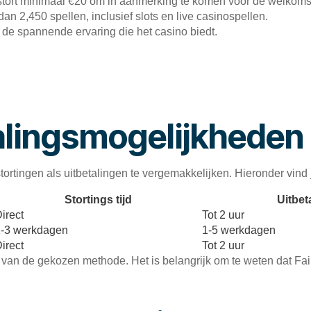
tort minimaal €20 om in aanmerking te komen voor de welkoms
an 2,450 spellen, inclusief slots en live casinospellen.
n de spannende ervaring die het casino biedt.
alingsmogelijkheden 
tortingen als uitbetalingen te vergemakkelijken. Hieronder vin
Stortings tijd
Uitbeta
irect
Tot 2 uur
1-3 werkdagen
1-5 werkdagen
irect
Tot 2 uur
an de gekozen methode. Het is belangrijk om te weten dat FairP