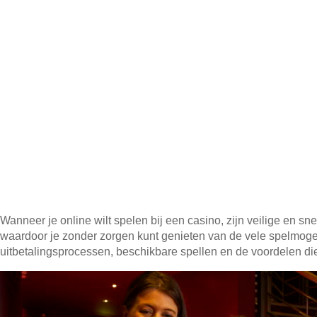
Wanneer je online wilt spelen bij een casino, zijn veilige en s
waardoor je zonder zorgen kunt genieten van de vele spelmoge
uitbetalingsprocessen, beschikbare spellen en de voordelen die