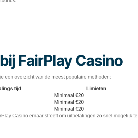
tbonus.
bij FairPlay Casino
d je een overzicht van de meest populaire methoden:
lings tijd
Limieten
Minimaal €20
Minimaal €20
Minimaal €20
lay Casino ernaar streeft om uitbetalingen zo snel mogelijk te