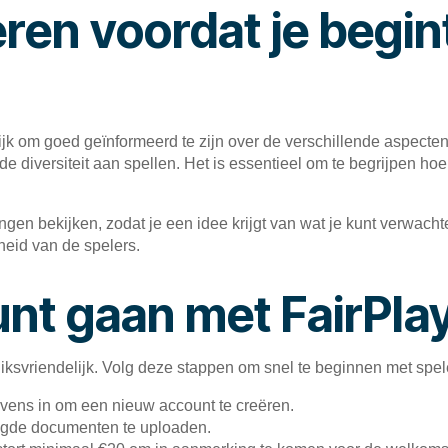
ren voordat je begin
rijk om goed geïnformeerd te zijn over de verschillende aspecte
e diversiteit aan spellen. Het is essentieel om te begrijpen hoe
gen bekijken, zodat je een idee krijgt van wat je kunt verwacht
heid van de spelers.
unt gaan met FairPla
uiksvriendelijk. Volg deze stappen om snel te beginnen met spel
vens in om een nieuw account te creëren.
aagde documenten te uploaden.