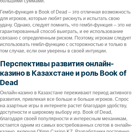
большими суммами.
Гембл-функция в Book of Dead – это отличная возможность
для игроков, которые любят рискнуть и испытать свою
удачу. Однако, следует помнить, что гембл-функция – это не
гарантированный способ выиграть, и ее использование
связано с определенным риском. Поэтому, игрокам следует
использовать гембл-функцию с осторожностью и только в
том случае, если они уверены в своей интуиции.
Перспективы развития онлайн-
казино в Казахстане и роль Book of
Dead
Онлайн-казино в Казахстане переживают период активного
развития, привлекая все больше и больше игроков. Спрос
на азартные игры в интернете растет благодаря удобству,
доступности и широкому выбору игр. Book of Dead,
благодаря своей популярности и интересным механикам,
остается одним из самых востребованных слотов в онлайн-
казино, включая Olimp Casino KZ. Разработчики постоянно