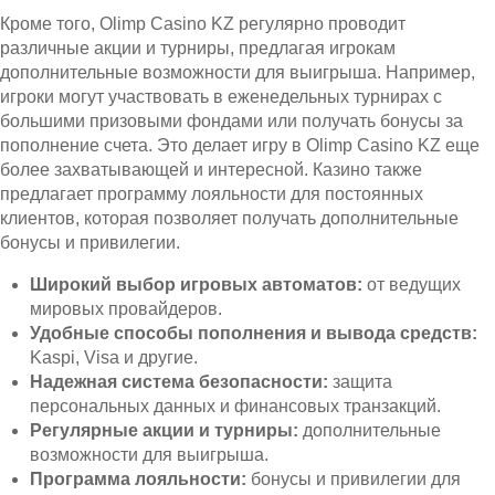
Кроме того, Olimp Casino KZ регулярно проводит
различные акции и турниры, предлагая игрокам
дополнительные возможности для выигрыша. Например,
игроки могут участвовать в еженедельных турнирах с
большими призовыми фондами или получать бонусы за
пополнение счета. Это делает игру в Olimp Casino KZ еще
более захватывающей и интересной. Казино также
предлагает программу лояльности для постоянных
клиентов, которая позволяет получать дополнительные
бонусы и привилегии.
Широкий выбор игровых автоматов:
от ведущих
мировых провайдеров.
Удобные способы пополнения и вывода средств:
Kaspi, Visa и другие.
Надежная система безопасности:
защита
персональных данных и финансовых транзакций.
Регулярные акции и турниры:
дополнительные
возможности для выигрыша.
Программа лояльности:
бонусы и привилегии для