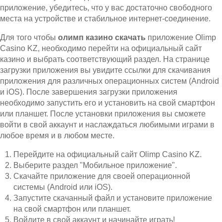
приложение, убедитесь, что у вас достаточно свободного
места на устройстве и стабильное интернет-соединение.
Для того чтобы
олимп казино скачать
приложение Olimp
Casino KZ, необходимо перейти на официальный сайт
казино и выбрать соответствующий раздел. На странице
загрузки приложения вы увидите ссылки для скачивания
приложения для различных операционных систем (Android
и iOS). После завершения загрузки приложения
необходимо запустить его и установить на свой смартфон
или планшет. После установки приложения вы сможете
войти в свой аккаунт и наслаждаться любимыми играми в
любое время и в любом месте.
Перейдите на официальный сайт Olimp Casino KZ.
Выберите раздел "Мобильное приложение".
Скачайте приложение для своей операционной
системы (Android или iOS).
Запустите скачанный файл и установите приложение
на свой смартфон или планшет.
Войдите в свой аккаунт и начинайте играть!