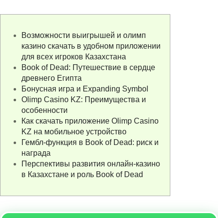
Возможности выигрышей и олимп
казино скачать в удобном приложении
для всех игроков Казахстана
Book of Dead: Путешествие в сердце
древнего Египта
Бонусная игра и Expanding Symbol
Olimp Casino KZ: Преимущества и
особенности
Как скачать приложение Olimp Casino
KZ на мобильное устройство
Гембл-функция в Book of Dead: риск и
награда
Перспективы развития онлайн-казино
в Казахстане и роль Book of Dead