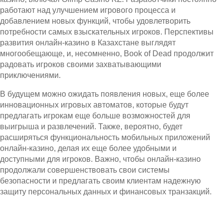
работают над улучшением игрового процесса и
добавлением новых функций, чтобы удовлетворить
потребности самых взыскательных игроков. Перспективы
развития онлайн-казино в Казахстане выглядят
многообещающе, и, несомненно, Book of Dead продолжит
радовать игроков своими захватывающими
приключениями.
В будущем можно ожидать появления новых, еще более
инновационных игровых автоматов, которые будут
предлагать игрокам еще больше возможностей для
выигрыша и развлечений. Также, вероятно, будет
расширяться функциональность мобильных приложений
онлайн-казино, делая их еще более удобными и
доступными для игроков. Важно, чтобы онлайн-казино
продолжали совершенствовать свои системы
безопасности и предлагать своим клиентам надежную
защиту персональных данных и финансовых транзакций.